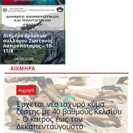
Διήμερο δράσεων
συλλόγου Ζωντανός
Ασπροπόταμος – 10-
11/8
08/08/2026
ΑΙΧΜΗΡΆ
Αιχμηρά
Άφαντος ο Τσίπρας… την ώρα
που η χώρα καίγεται