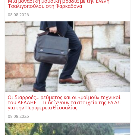
Μια μοναδική μουσική βραδιά με την Ελένη
Τσαλιγοπούλου στη Φαρκαδόνα
08.08.2026
Οι διαρροές… ρεύματος και οι «μαϊμού» τεχνικοί
του ΔΕΔΔΗΕ – Τι δείχνουν τα στοιχεία της ΕΛ.ΑΣ.
για την Περιφέρεια Θεσσαλίας
08.08.2026