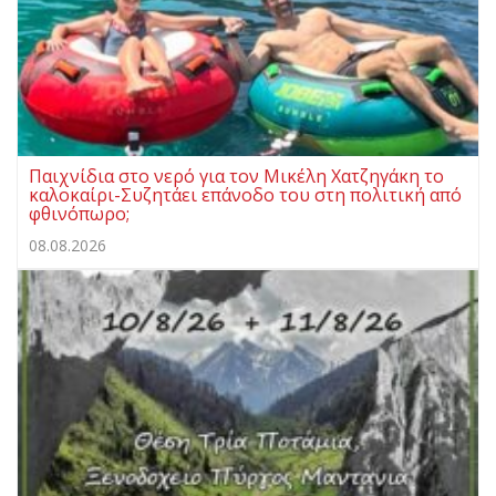
Παιχνίδια στο νερό για τον Μικέλη Χατζηγάκη το
καλοκαίρι-Συζητάει επάνοδο του στη πολιτική από
φθινόπωρο;
08.08.2026