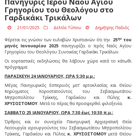
Πανήγυρις Ιερού Ναού Αγίου
Γρηγορίου του Θεολόγου στο
Γαρδικάκι Τρικάλων
21/01/2025
Δελτία Τύπου
Δημήτρης Παδιός
ην
Φέρεται εις γνώσιν των ευλαβών Χριστιανών ότι την
25
του
μηνός Ιανουαρίου 2025
πανηγυρίζει ο Ιερός Ναός Αγίου
Γρηγορίου του Θεολόγου Συνοικίας Γαρδικάκι Τρικάλων.
Οι εορταστικές εκδηλώσεις θα λάβουν χώρα κατά το κάτωθι
πρόγραμμα:
ΠΑΡΑΣΚΕΥΗ 24 ΙΑΝΟΥΑΡΙΟΥ, ΩΡΑ 5:30 μ.μ.:
Μέγας Πανηγυρικός Εσπερινός μετ’ αρτοκλασίας και Θείου
Κηρύγματος Χοροστατούντος του Σεβασμιωτάτου
Μητροπολίτου Τρίκκης, Γαρδικίου και Πύλης
κ.
ΧΡΥΣΟΣΤΟΜΟΥ
. Μετά το πέρας θα προσφερθεί φιλοξενία.
ΣΑΒΒΑΤΟ 25 ΙΑΝΟΥΑΡΙΟΥ, ΩΡΑ 7:30 έως 10:30 π.μ.:
Όρθρος και εν συνεχεία Πανηγυρική Αρχιερατική Θεία
Λειτουργία ιερουργούντος του Σεβασμιωτάτου Μητροπολίτου
Τρίκκης, Γαρδικίου και Πύλης
κ. ΧΡΥΣΟΣΤΟΜΟΥ
μετά Θείου