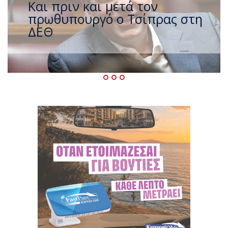
Έρχεται νέο ισχυρό κύμα
ζέστης με 40 βαθμούς Κελσίου
– Ο καιρός έως τον
Δεκαπενταύγουστο