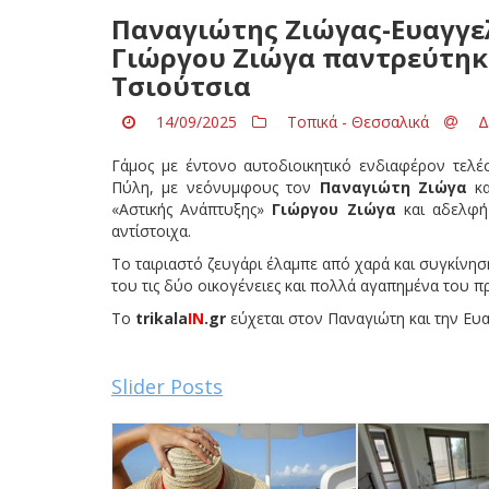
Παναγιώτης Ζιώγας-Ευαγγελ
Γιώργου Ζιώγα παντρεύτηκ
Τσιούτσια
14/09/2025
Τοπικά - Θεσσαλικά
Δ
Γάμος με έντονο αυτοδιοικητικό ενδιαφέρον τελέ
Πύλη, με νεόνυμφους τον
Παναγιώτη Ζιώγα
κα
«Αστικής Ανάπτυξης»
Γιώργου Ζιώγα
και αδελφή
αντίστοιχα.
Το ταιριαστό ζευγάρι έλαμπε από χαρά και συγκίνη
του τις δύο οικογένειες και πολλά αγαπημένα του π
Το
trikala
IN
.
gr
εύχεται στον Παναγιώτη και την Ευ
Slider Posts