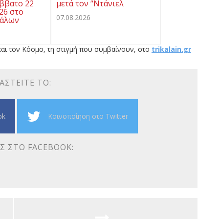
άββατο 22
μετά τον “Ντάνιελ
26 στο
07.08.2026
κάλων
αι τον Κόσμο, τη στιγμή που συμβαίνουν, στο
trikalain.gr
ΑΣΤΕΊΤΕ ΤΟ:
ok
Κοινοποίηση στο Twitter
Σ ΣΤΟ FACEBOOK: