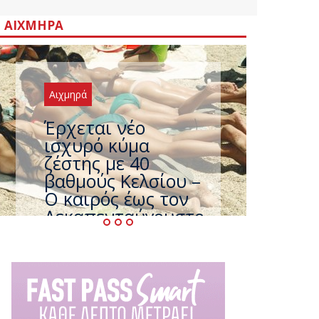
ΑΙΧΜΗΡΆ
Αιχμηρά
Άφαντος ο
Τσίπρας… την ώρα
που η χώρα
καίγεται