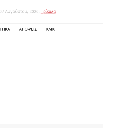
07 Αυγούστου, 2026
,
Τρίκαλα
ΤΙΚΆ
ΑΠΌΨΕΙΣ
ΚΛΙΚ!