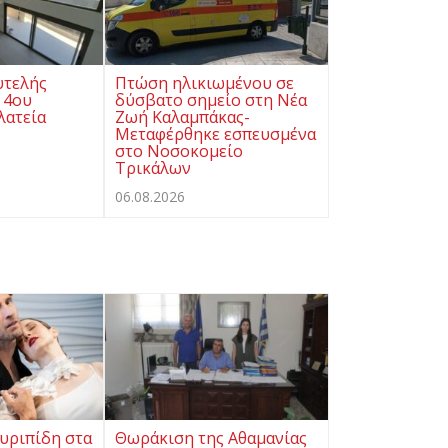
υτελής
Πτώση ηλικιωμένου σε
 4ου
δύσβατο σημείο στη Νέα
λατεία
Ζωή Καλαμπάκας-
Μεταφέρθηκε εσπευσμένα
στο Νοσοκομείο
Τρικάλων
06.08.2026
υριπίδη στα
Θωράκιση της Αθαμανίας