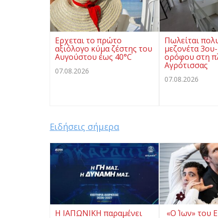
Ερχεται το πρώτο
Πωλείται πολ
αξιόλογο κύμα ζέστης του
μεζονέτα 3ου-
Αυγούστου έως 40°C
ορόφου στη π
Αγρότισσας
07.08.2026
07.08.2026
Ειδήσεις σήμερα
Η ΙΑΠΩΝΙΚΗ παραμένει
«Ο Ίων» του Ε