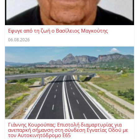
Eφυγε από τη ζωή ο Βασίλειος Μαγκούτης
06.08.2026
Γιάννης Κουρούπας: Επιστολή διαμαρτυρίας για
ανεπαρκή σήμανση στη σύνδεση Εγνατίας Οδού με
τον Αυτοκινητόδρομο Ε65