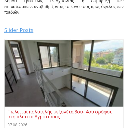
Δήμου Τρικκαίων, ενισχύοντας τη σύμπραξη των
εκπαιδευτικών, αναβαθμίζοντας το έργο τους προς όφελος των
παιδιών.
Slider Posts
Πωλείται πολυτελής μεζονέτα 3ου- 4ου ορόφου
στη πλατεία Αγρότισσας
07.08.2026