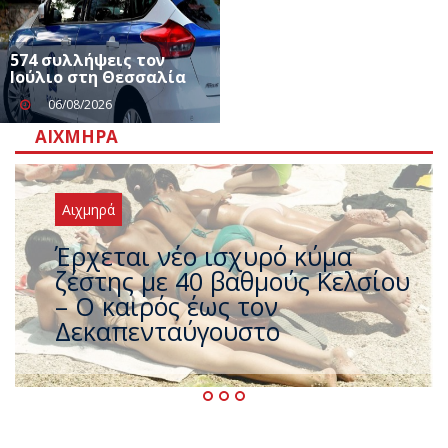
574 συλλήψεις τον
Ιούλιο στη Θεσσαλία
06/08/2026
ΑΙΧΜΗΡΆ
Αιχμηρά
Άφαντος ο Τσίπρας… την ώρα
που η χώρα καίγεται