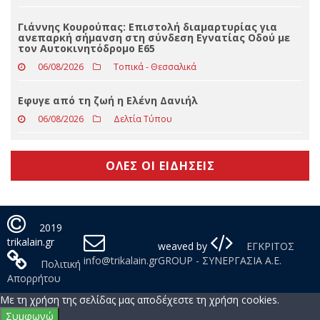
06/08/2026
Slider
Eφυγε από τη ζωή ο Βασίλειος Μαγκούτης
06/08/2026
Δελτία Τύπου
Γιάννης Κουρούπας: Επιστολή διαμαρτυρίας για
ανεπαρκή σήμανση στη σύνδεση Εγνατίας Οδού με
τον Αυτοκινητόδρομο Ε65
06/08/2026
Τοπικά - Θεσσαλικά
Εφυγε από τη ζωή η Ελένη Δανιήλ
06/08/2026
Δελτία Τύπου
ΟΛΕΣ ΟΙ ΕΙΔΗΣΕΙΣ
2019
trikalain.gr
weaved by
ΕΓΚΡΙΤΟΣ