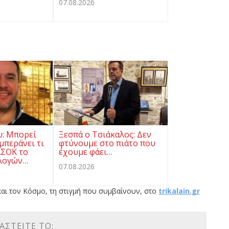
07.08.2026
υ: Μπορεί
Ξεσπά ο Τσιάκαλος: Δεν
μπεράνει τι
φτύνουμε στο πιάτο που
ΑΣΟΚ το
έχουμε φάει…
λογών…
07.08.2026
αι τον Κόσμο, τη στιγμή που συμβαίνουν, στο
trikalain.gr
ΑΣΤΕΊΤΕ ΤΟ: