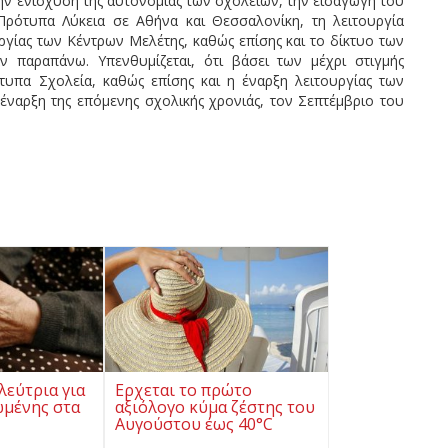
την ενίσχυση της αυτονομίας των σχολείων, την εισαγωγή του
Πρότυπα Λύκεια σε Αθήνα και Θεσσαλονίκη, τη λειτουργία
γίας των Κέντρων Μελέτης, καθώς επίσης και το δίκτυο των
παραπάνω. Υπενθυμίζεται, ότι βάσει των μέχρι στιγμής
υπα Σχολεία, καθώς επίσης και η έναρξη λειτουργίας των
 έναρξη της επόμενης σχολικής χρονιάς, τον Σεπτέμβριο του
λεύτρια για
Ερχεται το πρώτο
ωμένης στα
αξιόλογο κύμα ζέστης του
Αυγούστου έως 40°C