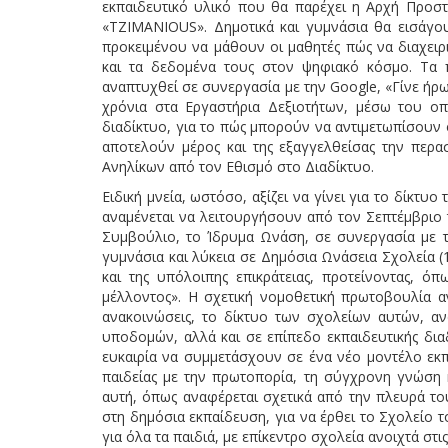
εκπαιδευτικό υλικό που θα παρέχει η Αρχή Προσ
«ΤΖΙΜΑΝΙΟUS». Δημοτικά και γυμνάσια θα εισάγου
προκειμένου να μάθουν οι μαθητές πώς να διαχειρι
και τα δεδομένα τους στον ψηφιακό κόσμο. Τα
αναπτυχθεί σε συνεργασία με την Google, «Γίνε ήρωα
χρόνια στα Εργαστήρια Δεξιοτήτων, μέσω του ο
διαδίκτυο, για το πώς μπορούν να αντιμετωπίσουν 
αποτελούν μέρος και της εξαγγελθείσας την περα
Ανηλίκων από τον Εθισμό στο Διαδίκτυο.
Ειδική μνεία, ωστόσο, αξίζει να γίνει για το δίκ
αναμένεται να λειτουργήσουν από τον Σεπτέμβριο 
Συμβούλιο, το Ίδρυμα Ωνάση, σε συνεργασία με το
γυμνάσια και λύκεια σε Δημόσια Ωνάσεια Σχολεία (1
και της υπόλοιπης επικράτειας, προτείνοντας, ό
μέλλοντος». Η σχετική νομοθετική πρωτοβουλία αν
ανακοινώσεις, το δίκτυο των σχολείων αυτών, αν
υποδομών, αλλά και σε επίπεδο εκπαιδευτικής δια
ευκαιρία να συμμετάσχουν σε ένα νέο μοντέλο εκπ
παιδείας με την πρωτοπορία, τη σύγχρονη γνώση κ
αυτή, όπως αναφέρεται σχετικά από την πλευρά το
στη δημόσια εκπαίδευση, για να έρθει το Σχολείο τ
για όλα τα παιδιά, με επίκεντρο σχολεία ανοιχτά στις