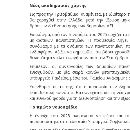
Νέος ακαδημαϊκός χάρτης
Ως προς την Τριτοβάθμια, αναμένεται με ιδιαίτερο
θα χαραχθεί στην Ελλάδα, μετά την ίδρυση μη-κ
δράσεων διεθνοποίησης των δημοσίων ΑΕΙ.
Ειδικότερα, από τον Ιανουάριο του 2025 αρχίζει το
μη-κρατικών πανεπιστημίων. Η προθεσμία λήγε
συνδυασμό με τα ονόματα των πανεπιστημίων π
ενδιαφέρον. Αξίζει να σημειωθεί, ότι βάσει χρονο
δυνατότητα να λειτουργήσουν από τον Σεπτέμβριο 
Επιπλέον, οι συνεργασίες των δημοσίων πανεπ
ενισχυθούν, με μία σειρά κοινών μεταπτυχιακ
υπουργείο Παιδείας, μέσω του Ταμείου Ανάκαμψης 
Υπενθυμίζεται, επίσης, ότι η παρουσία των δημ
εκπαιδευτική κοινότητα θα συνεχιστεί και τη νέα χ
και εθνικού φορέα για τη διεθνοποίηση και την εξω
Tο πρώτο νομοσχέδιο
Η έναρξη του 2025 αναμένεται να φέρει και τ
παρουσιάστηκε στο τελευταίο Υπουργικό Συμβούλιο