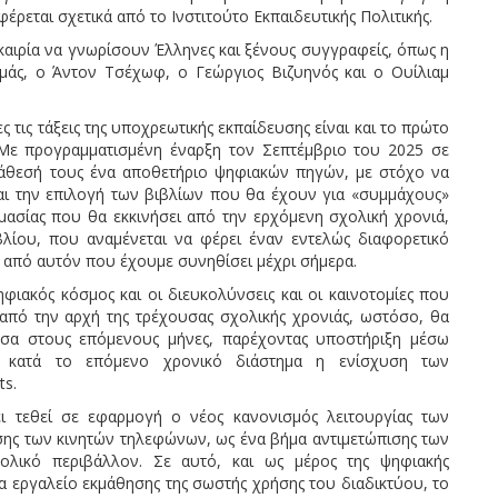
φέρεται σχετικά από το Ινστιτούτο Εκπαιδευτικής Πολιτικής.
υκαιρία να γνωρίσουν Έλληνες και ξένους συγγραφείς, όπως η
μάς, ο Άντον Τσέχωφ, ο Γεώργιος Βιζυηνός και ο Ουίλιαμ
τις τάξεις της υποχρεωτικής εκπαίδευσης είναι και το πρώτο
Με προγραμματισμένη έναρξη τον Σεπτέμβριο του 2025 σε
ιάθεσή τους ένα αποθετήριο ψηφιακών πηγών, με στόχο να
αι την επιλογή των βιβλίων που θα έχουν για «συμμάχους»
ιμασίας που θα εκκινήσει από την ερχόμενη σχολική χρονιά,
λίου, που αναμένεται να φέρει έναν εντελώς διαφορετικό
ς από αυτόν που έχουμε συνηθίσει μέχρι σήμερα.
φιακός κόσμος και οι διευκολύνσεις και οι καινοτομίες που
από την αρχή της τρέχουσας σχολικής χρονιάς, ωστόσο, θα
μέσα στους επόμενους μήνες, παρέχοντας υποστήριξη μέσω
αι κατά το επόμενο χρονικό διάστημα η ενίσχυση των
ts.
ει τεθεί σε εφαρμογή ο νέος κανονισμός λειτουργίας των
ης των κινητών τηλεφώνων, ως ένα βήμα αντιμετώπισης των
ολικό περιβάλλον. Σε αυτό, και ως μέρος της ψηφιακής
α εργαλείο εκμάθησης της σωστής χρήσης του διαδικτύου, το