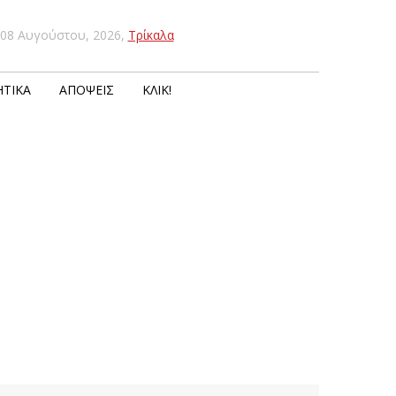
08 Αυγούστου, 2026
,
Τρίκαλα
ΤΙΚΆ
ΑΠΌΨΕΙΣ
ΚΛΙΚ!