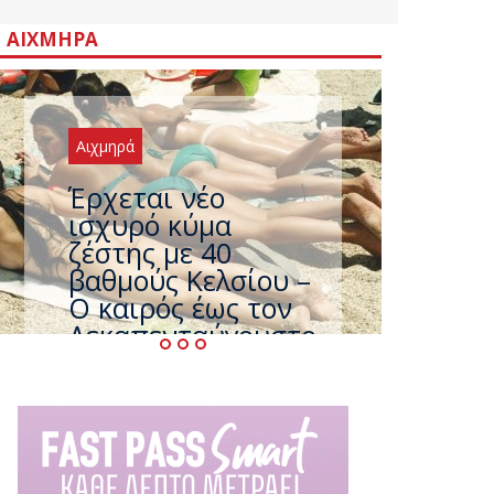
ΑΙΧΜΗΡΆ
Αιχμηρά
Άφαντος ο
Τσίπρας… την ώρα
που η χώρα
καίγεται