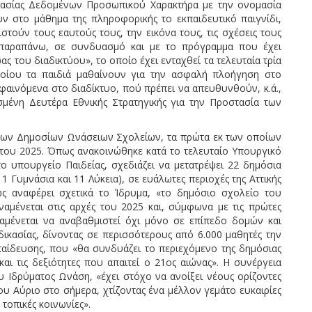
τασίας Δεδομένων Προσωπικού Χαρακτήρα με την ονομασία
ν στο μάθημα της πληροφορικής το εκπαιδευτικό παιγνίδι,
στούν τους εαυτούς τους, την εικόνα τους, τις σχέσεις τους
 παραπάνω, σε συνδυασμό και με το πρόγραμμα που έχει
ς του διαδικτύου», το οποίο έχει ενταχθεί τα τελευταία τρία
ποίου τα παιδιά μαθαίνουν για την ασφαλή πλοήγηση στο
φαινόμενα στο διαδίκτυο, πού πρέπει να απευθυνθούν, κ.ά.,
σμένη Δευτέρα Εθνικής Στρατηγικής για την Προστασία των
τυο των Δημοσίων Ωνάσειων Σχολείων, τα πρώτα εκ των οποίων
του 2025. Όπως ανακοινώθηκε κατά το τελευταίο Υπουργικό
 υπουργείο Παιδείας, σχεδιάζει να μετατρέψει 22 δημόσια
1 Γυμνάσια και 11 Λύκεια), σε ευάλωτες περιοχές της Αττικής
πως αναφέρει σχετικά το Ίδρυμα, «το δημόσιο σχολείο του
αμένεται στις αρχές του 2025 και, σύμφωνα με τις πρώτες
αμένεται να αναβαθμιστεί όχι μόνο σε επίπεδο δομών και
δικασίας, δίνοντας σε περισσότερους από 6.000 μαθητές την
αίδευσης, που «θα συνδυάζει το περιεχόμενο της δημόσιας
αι τις δεξιότητες που απαιτεί ο 21ος αιώνας». Η συνέργεια
υ Ιδρύματος Ωνάση, «έχει στόχο να ανοίξει νέους ορίζοντες
ου Αύριο στο σήμερα, χτίζοντας ένα μέλλον γεμάτο ευκαιρίες
 τοπικές κοινωνίες».