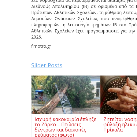
Στο νομοσχέδιο θα περιλαμβάνονται διατάξεις για 
Διεθνούς Απολυτηρίου (ΙΒ) σε ορισμένα από τα 
Πρότυπων Αθλητικών Σχολείων, τη ρύθμιση λειτουρ
Δημοσίων Ωνάσειων Σχολείων, που αναφέρθηκαν 
πληροφοριών, η λειτουργία τμημάτων ΙΒ στα Πρότ
Αθλητικών Σχολείων έχει προγραμματιστεί για την
2026.
fimotro.gr
Slider Posts
Ισχυρή κακοκαιρία έπληξε
Ζητείται νοση
το Ζάρκο – Πτώσεις
φύλαξη ηλικι
δέντρων και διακοπές
Τρίκαλα
ρεύματος (φωτο)