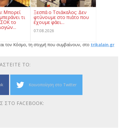
υ: Μπορεί
Ξεσπά ο Τσιάκαλος: Δεν
μπεράνει τι
φτύνουμε στο πιάτο που
ΑΣΟΚ το
έχουμε φάει…
λογών…
07.08.2026
αι τον Κόσμο, τη στιγμή που συμβαίνουν, στο
trikalain.gr
ΑΣΤΕΊΤΕ ΤΟ:
ok
Κοινοποίηση στο Twitter
Σ ΣΤΟ FACEBOOK: