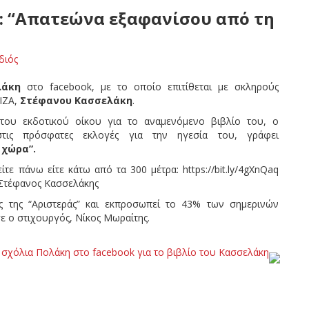
η: “Απατεώνα εξαφανίσου από τη
διός
λάκη
στο facebook, με το οποίο επιτίθεται με σκληρούς
ΙΖΑ,
Στέφανου Κασσελάκη
.
 του εκδοτικού οίκου για το αναμενόμενο βιβλίο του, ο
ις πρόσφατες εκλογές για την ηγεσία του, γράφει
 χώρα”.
τε πάνω είτε κάτω από τα 300 μέτρα: https://bit.ly/4gXnQaq
 Στέφανος Κασσελάκης
ς της “Αριστεράς” και εκπροσωπεί το 43% των σημερινών
ε ο στιχουργός, Νίκος Μωραίτης.