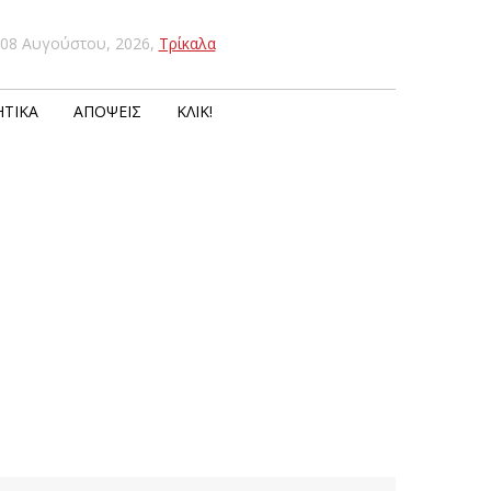
08 Αυγούστου, 2026
,
Τρίκαλα
ΤΙΚΆ
ΑΠΌΨΕΙΣ
ΚΛΙΚ!