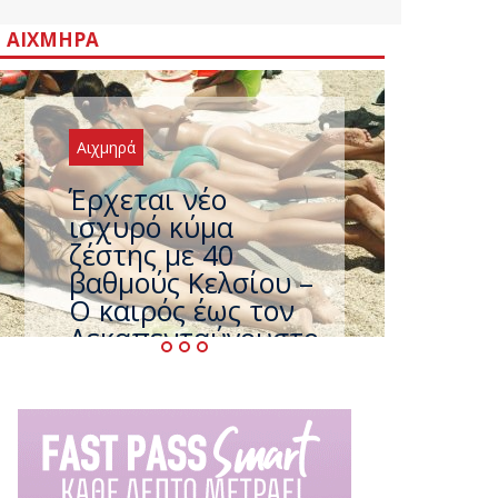
ΑΙΧΜΗΡΆ
Αιχμηρά
Άφαντος ο
Τσίπρας… την ώρα
που η χώρα
καίγεται