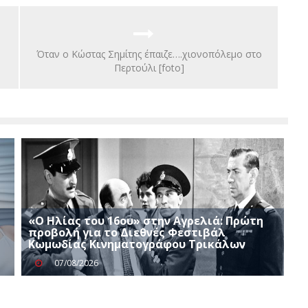
Όταν ο Κώστας Σημίτης έπαιζε….χιονοπόλεμο στο
Περτούλι [foto]
«Ο Ηλίας του 16ου» στην Αγρελιά: Πρώτη
προβολή για το Διεθνές Φεστιβάλ
Κωμωδίας Κινηματογράφου Τρικάλων
07/08/2026