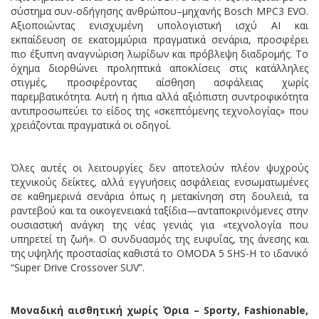
σύστημα συν-οδήγησης ανθρώπου–μηχανής Bosch MPC3 EVO.
Αξιοποιώντας ενισχυμένη υπολογιστική ισχύ AI και
εκπαίδευση σε εκατομμύρια πραγματικά σενάρια, προσφέρει
πιο έξυπνη αναγνώριση λωρίδων και πρόβλεψη διαδρομής. Το
όχημα διορθώνει προληπτικά αποκλίσεις στις κατάλληλες
στιγμές, προσφέροντας αίσθηση ασφάλειας χωρίς
παρεμβατικότητα. Αυτή η ήπια αλλά αξιόπιστη συντροφικότητα
αντιπροσωπεύει το είδος της «σκεπτόμενης τεχνολογίας» που
χρειάζονται πραγματικά οι οδηγοί.
Όλες αυτές οι λειτουργίες δεν αποτελούν πλέον ψυχρούς
τεχνικούς δείκτες, αλλά εγγυήσεις ασφάλειας ενσωματωμένες
σε καθημερινά σενάρια όπως η μετακίνηση στη δουλειά, τα
ραντεβού και τα οικογενειακά ταξίδια—ανταποκρινόμενες στην
ουσιαστική ανάγκη της νέας γενιάς για «τεχνολογία που
υπηρετεί τη ζωή». Ο συνδυασμός της ευφυΐας, της άνεσης και
της υψηλής προστασίας καθιστά το OMODA 5 SHS-H το ιδανικό
“Super Drive Crossover SUV”.
Μοναδική αισθητική χωρίς Όρια –
Sporty
,
Fashionable
,