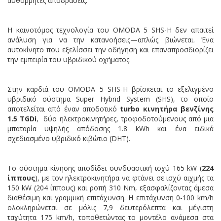
αυθόρμητες αποδράσεις.
Η καινοτόμος τεχνολογία του OMODA 5 SHS-H δεν απαιτεί
ανάλυση για να την κατανοήσεις—απλώς βιώνεται. Ένα
αυτοκίνητο που εξελίσσει την οδήγηση και επαναπροσδιορίζει
την εμπειρία του υβριδικού οχήματος.
Στην καρδιά του OMODA 5 SHS-H βρίσκεται το εξελιγμένο
υβριδικό σύστημα Super Hybrid System (SHS), το οποίο
αποτελείται από έναν αποδοτικό
turbo
κινητήρα βενζίνης
1.5
TGDi
, δύο ηλεκτροκινητήρες, τροφοδοτούμενους από μια
μπαταρία υψηλής απόδοσης 1.8 kWh και ένα ειδικά
σχεδιασμένο υβριδικό κιβώτιο (DHT).
Το σύστημα κίνησης αποδίδει συνδυαστική ισχύ 165 kW (
224
ίππους
), με τον ηλεκτροκινητήρα να φτάνει σε ισχύ αιχμής τα
150 kW (204 ίππους) και ροπή 310 Nm, εξασφαλίζοντας άμεσα
διαθέσιμη και γραμμική επιτάχυνση. Η επιτάχυνση 0-100 km/h
ολοκληρώνεται σε μόλις 7,9 δευτερόλεπτα και μέγιστη
ταχύτητα 175 km/h, τοποθετώντας το μοντέλο ανάμεσα στα