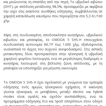
και μειώνοντας τη σπατάλη από την πηγή. Το υβριδικό κιβώτιο
(DHT), με απόδοση μετάδοσης 98,5%, προσαρμόζει με ακρίβεια
την ισχύ στις εκάστοτε συνθήκες οδήγησης, συμβάλλοντας σε
χαμηλή κατανάλωση καυσίμου που περιορίζεται στα 5,3 λτ./100
χλμ.
Χάρη στη συνδυασμένη αποδοτικότητα κινητήρων, υβριδικού
κιβωτίου και μπαταρίας, το OMODA 5 SHS-H επιτυγχάνει
συνδυαστική αυτονομία WLTP έως 1.000 χλμ, εξαλείφοντας
ουσιαστικά το άγχος του συχνού ανεφοδιασμού. Στις αστικές
μετακινήσεις δίνει προτεραιότητα στην ηλεκτρική ή υβριδική
χαμηλού φορτίου λειτουργία, ενώ σε μεγαλύτερες διαδρομές ο
κινητήρας λειτουργεί στη βέλτιστη ζώνη απόδοσης, με τη
μπαταρία να υποστηρίζει για μέγιστη οικονομία.
Το OMODA 5 SHS-H έχει σχεδιαστεί με γνώμονα την εμπειρία
οδήγησης ενός αμιγώς ηλεκτρικού οχήματος. Η εκκίνηση
γίνεται ηλεκτρικά, οι μεταβάσεις μεταξύ electric και hybrid
modes είναι ομαλές και σχεδόν ανεπαίσθητες, ενώ τα
προγράμματα οδήγησης Eco και Sport επιτρέπουν στον οδηγό
να προσαρμόζει τον χαρακτήρα του αυτοκινήτου ανάλογα με