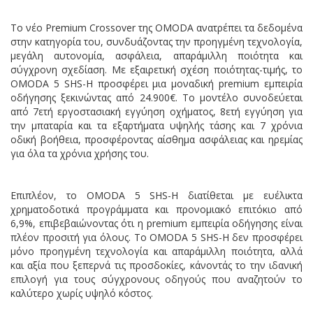
Το νέο Premium Crossover της OMODA ανατρέπει τα δεδομένα
στην κατηγορία του, συνδυάζοντας την προηγμένη τεχνολογία,
μεγάλη αυτονομία, ασφάλεια, απαράμιλλη ποιότητα και
σύγχρονη σχεδίαση. Με εξαιρετική σχέση ποιότητας-τιμής, το
OMODA 5 SHS-H προσφέρει μια μοναδική premium εμπειρία
οδήγησης ξεκινώντας από 24.900€. Το μοντέλο συνοδεύεται
από 7ετή εργοστασιακή εγγύηση οχήματος, 8ετή εγγύηση για
την μπαταρία και τα εξαρτήματα υψηλής τάσης και 7 χρόνια
οδική βοήθεια, προσφέροντας αίσθημα ασφάλειας και ηρεμίας
για όλα τα χρόνια χρήσης του.
Επιπλέον, το OMODA 5 SHS-H διατίθεται με ευέλικτα
χρηματοδοτικά προγράμματα και προνομιακό επιτόκιο από
6,9%, επιβεβαιώνοντας ότι η premium εμπειρία οδήγησης είναι
πλέον προσιτή για όλους. Το OMODA 5 SHS-H δεν προσφέρει
μόνο προηγμένη τεχνολογία και απαράμιλλη ποιότητα, αλλά
και αξία που ξεπερνά τις προσδοκίες, κάνοντάς το την ιδανική
επιλογή για τους σύγχρονους οδηγούς που αναζητούν το
καλύτερο χωρίς υψηλό κόστος.