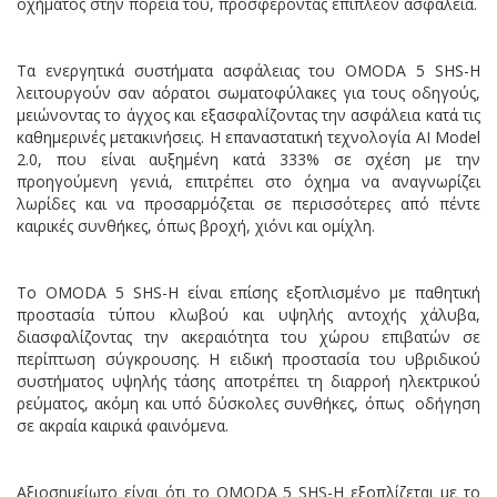
οχήματος στην πορεία του, προσφέροντας επιπλέον ασφάλεια.
Τα ενεργητικά συστήματα ασφάλειας του OMODA 5 SHS-H
λειτουργούν σαν αόρατοι σωματοφύλακες για τους οδηγούς,
μειώνοντας το άγχος και εξασφαλίζοντας την ασφάλεια κατά τις
καθημερινές μετακινήσεις. Η επαναστατική τεχνολογία AI Model
2.0, που είναι αυξημένη κατά 333% σε σχέση με την
προηγούμενη γενιά, επιτρέπει στο όχημα να αναγνωρίζει
λωρίδες και να προσαρμόζεται σε περισσότερες από πέντε
καιρικές συνθήκες, όπως βροχή, χιόνι και ομίχλη.
Το OMODA 5 SHS-H είναι επίσης εξοπλισμένο με παθητική
προστασία τύπου κλωβού και υψηλής αντοχής χάλυβα,
διασφαλίζοντας την ακεραιότητα του χώρου επιβατών σε
περίπτωση σύγκρουσης. Η ειδική προστασία του υβριδικού
συστήματος υψηλής τάσης αποτρέπει τη διαρροή ηλεκτρικού
ρεύματος, ακόμη και υπό δύσκολες συνθήκες, όπως οδήγηση
σε ακραία καιρικά φαινόμενα.
Αξιοσημείωτο είναι ότι το OMODA 5 SHS-H εξοπλίζεται με το