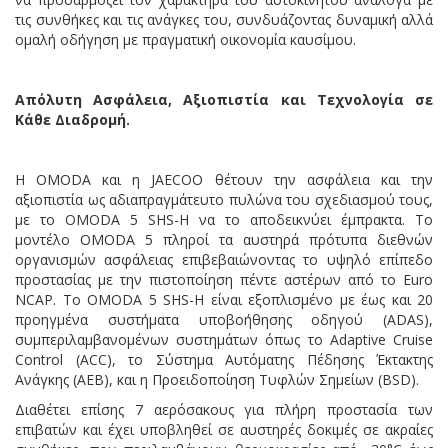
τις συνθήκες και τις ανάγκες του, συνδυάζοντας δυναμική αλλά
ομαλή οδήγηση με πραγματική οικονομία καυσίμου.
Απόλυτη Ασφάλεια, Αξιοπιστία και Τεχνολογία σε
Κάθε Διαδρομή.
Η OMODA και η JAECOO θέτουν την ασφάλεια και την
αξιοπιστία ως αδιαπραγμάτευτο πυλώνα του σχεδιασμού τους,
με το OMODA 5 SHS-H να το αποδεικνύει έμπρακτα. Το
μοντέλο OMODA 5 πληροί τα αυστηρά πρότυπα διεθνών
οργανισμών ασφάλειας επιβεβαιώνοντας το υψηλό επίπεδο
προστασίας με την πιστοποίηση πέντε αστέρων από το Euro
NCAP. Το OMODA 5 SHS-H είναι εξοπλισμένο με έως και 20
προηγμένα συστήματα υποβοήθησης οδηγού (ADAS),
συμπεριλαμβανομένων συστημάτων όπως το Adaptive Cruise
Control (ACC), το Σύστημα Αυτόματης Πέδησης Έκτακτης
Ανάγκης (AEB), και η Προειδοποίηση Τυφλών Σημείων (BSD).
Διαθέτει επίσης 7 αερόσακους για πλήρη προστασία των
επιβατών και έχει υποβληθεί σε αυστηρές δοκιμές σε ακραίες