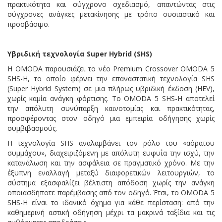
πρακτικότητα και σύγχρονο σχεδιασμό, απαντώντας στις
σύγχρονες ανάγκες μετακίνησης με τρόπο ουσιαστικό και
προσβάσιμο.
Υβριδική τεχνολογία
Super
Hybrid
(
SHS
)
Η OMODA παρουσιάζει το νέο Premium Crossover OMODA 5
SHS-H, το οποίο φέρνει την επαναστατική τεχνολογία SHS
(Super Hybrid System) σε μια πλήρως υβριδική έκδοση (HEV),
χωρίς καμία ανάγκη φόρτισης. Το OMODA 5 SHS-H αποτελεί
την απόλυτη συνύπαρξη καινοτομίας και πρακτικότητας,
προσφέροντας στον οδηγό μια εμπειρία οδήγησης χωρίς
συμβιβασμούς.
Η τεχνολογία SHS αναλαμβάνει τον ρόλο του «αόρατου
συμμάχου», διαχειριζόμενη με απόλυτη ευφυΐα την ισχύ, την
κατανάλωση και την ασφάλεια σε πραγματικό χρόνο. Με την
έξυπνη εναλλαγή μεταξύ διαφορετικών λειτουργιών, το
σύστημα εξασφαλίζει βέλτιστη απόδοση χωρίς την ανάγκη
οποιασδήποτε παρέμβασης από τον οδηγό. Έτσι, το OMODA 5
SHS-H είναι το ιδανικό όχημα για κάθε περίσταση: από την
καθημερινή αστική οδήγηση μέχρι τα μακρινά ταξίδια και τις