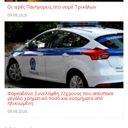
Οι ιερές Πανηγύρεις στο νομό Τρικάλων
09.08.2026
Φαρκαδόνα: Συνελήφθη 22χρονος που απέσπασε
μεγάλο χρηματικό ποσό και κοσμήματα από
ηλικιωμένη
08.08.2026