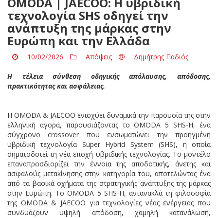
OMODA | JAECOO: Η υβριδική
τεχνολογία SHS οδηγεί την
ανάπτυξη της μάρκας στην
Ευρώπη και την Ελλάδα
10/02/2026
Απόψεις
Δημήτρης Παδιός
Η τέλεια σύνθεση οδηγικής απόλαυσης, απόδοσης,
πρακτικότητας και ασφάλειας.
Η OMODA & JAECOO ενισχύει δυναμικά την παρουσία της στην
ελληνική αγορά, παρουσιάζοντας το OMODA 5 SHS-H, ένα
σύγχρονο crossover που ενσωματώνει την προηγμένη
υβριδική τεχνολογία Super Hybrid System (SHS), η οποία
σηματοδοτεί τη νέα εποχή υβριδικής τεχνολογίας. Το μοντέλο
επαναπροσδιορίζει την έννοια της αποδοτικής, άνετης και
ασφαλούς μετακίνησης στην κατηγορία του, αποτελώντας ένα
από τα βασικά οχήματα της στρατηγικής ανάπτυξης της μάρκας
στην Ευρώπη. Το OMODA 5 SHS-H, αντανακλά τη φιλοσοφία
της OMODA & JAECOO για τεχνολογίες νέας ενέργειας που
συνδυάζουν υψηλή απόδοση, χαμηλή κατανάλωση,