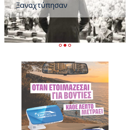
Ξαναχτύπησαν