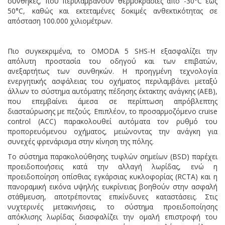
συνθήκες, που περιλαμβάνουν θερμοκρασίες από -30°C έως
50°C, καθώς και εκτεταμένες δοκιμές ανθεκτικότητας σε
απόσταση 100.000 χιλιομέτρων.
Πιο συγκεκριμένα, το OMODA 5 SHS-H εξασφαλίζει την
απόλυτη προστασία του οδηγού και των επιβατών,
ανεξαρτήτως των συνθηκών. Η προηγμένη τεχνολογία
ενεργητικής ασφάλειας του οχήματος περιλαμβάνει μεταξύ
άλλων το σύστημα αυτόματης πέδησης έκτακτης ανάγκης (AEB),
που επεμβαίνει άμεσα σε περίπτωση απρόβλεπτης
διασταύρωσης με πεζούς. Επιπλέον, το προσαρμοζόμενο cruise
control (ACC) παρακολουθεί αυτόματα τον ρυθμό του
προπορευόμενου οχήματος, μειώνοντας την ανάγκη για
συνεχές φρενάρισμα στην κίνηση της πόλης.
Το σύστημα παρακολούθησης τυφλών σημείων (BSD) παρέχει
προειδοποιήσεις κατά την αλλαγή λωρίδας, ενώ η
προειδοποίηση οπίσθιας εγκάρσιας κυκλοφορίας (RCTA) και η
πανοραμική εικόνα υψηλής ευκρίνειας βοηθούν στην ασφαλή
στάθμευση, αποτρέποντας επικίνδυνες καταστάσεις. Στις
νυχτερινές μετακινήσεις, το σύστημα προειδοποίησης
απόκλισης λωρίδας διασφαλίζει την ομαλή επιστροφή του