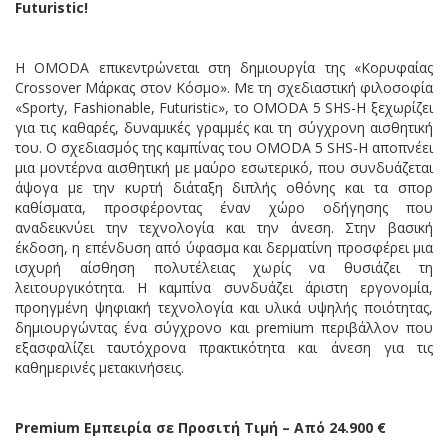
Futuristic
!
Η OMODA επικεντρώνεται στη δημιουργία της «Κορυφαίας
Crossover Μάρκας στον Κόσμο». Με τη σχεδιαστική φιλοσοφία
«Sporty, Fashionable, Futuristic», το OMODA 5 SHS-H ξεχωρίζει
για τις καθαρές, δυναμικές γραμμές και τη σύγχρονη αισθητική
του. Ο σχεδιασμός της καμπίνας του OMODA 5 SHS-H αποπνέει
μια μοντέρνα αισθητική με μαύρο εσωτερικό, που συνδυάζεται
άψογα με την κυρτή διάταξη διπλής οθόνης και τα σπορ
καθίσματα, προσφέροντας έναν χώρο οδήγησης που
αναδεικνύει την τεχνολογία και την άνεση. Στην βασική
έκδοση, η επένδυση από ύφασμα και δερματίνη προσφέρει μια
ισχυρή αίσθηση πολυτέλειας χωρίς να θυσιάζει τη
λειτουργικότητα. Η καμπίνα συνδυάζει άριστη εργονομία,
προηγμένη ψηφιακή τεχνολογία και υλικά υψηλής ποιότητας,
δημιουργώντας ένα σύγχρονο και premium περιβάλλον που
εξασφαλίζει ταυτόχρονα πρακτικότητα και άνεση για τις
καθημερινές μετακινήσεις.
Premium
Εμπειρία σε Προσιτή Τιμή – Από 24.900 €