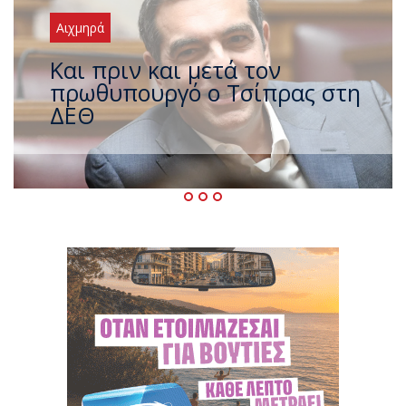
Αιχμηρά
Έρχεται νέο ισχυρό κύμα
ζέστης με 40 βαθμούς Κελσίου
– Ο καιρός έως τον
Δεκαπενταύγουστο