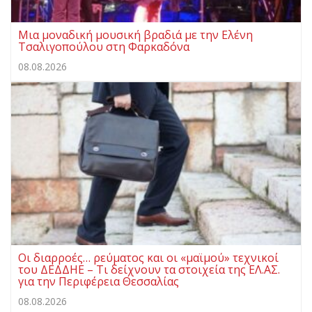
Μια μοναδική μουσική βραδιά με την Ελένη
Τσαλιγοπούλου στη Φαρκαδόνα
08.08.2026
Οι διαρροές… ρεύματος και οι «μαϊμού» τεχνικοί
του ΔΕΔΔΗΕ – Τι δείχνουν τα στοιχεία της ΕΛ.ΑΣ.
για την Περιφέρεια Θεσσαλίας
08.08.2026