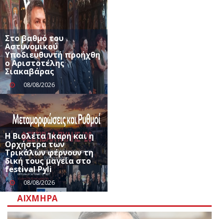
Στο βαθμό του
Αστυνομικού
Υποδιευθυντή προήχθη
ο Αριστοτέλης
Σιακαβάρας
08/08/2026
Η Βιολέτα Ίκαρη και η
Ορχήστρα των
Τρικάλων φέρνουν τη
δική τους μαγεία στο
festival Pyli
08/08/2026
ΑΙΧΜΗΡΆ