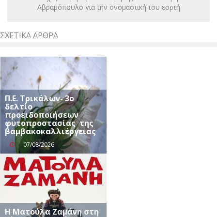
Αβραμόπουλο για την ονομαστική του εορτή
ΣΧΕΤΙΚΆ ΆΡΘΡΑ
Π.Ε. Τρικάλων- 3ο
δελτίο
προειδοποιήσεων
φυτοπροστασίας της
βαμβακοκαλλιέργειας
07/08/2026
Η Ματούλα Ζαμάνη στη