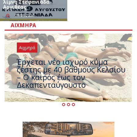
λίμνη Στεφανιάδα
Αργιθέας
07/08/2026
ΑΙΧΜΗΡΆ
Αιχμηρά
Άφαντος ο Τσίπρας… την ώρα
που η χώρα καίγεται