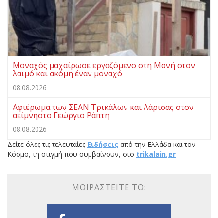
Μοναχός μαχαίρωσε εργαζόμενο στη Μονή στον
λαιμό και ακόμη έναν μοναχό
08.08.2026
Αφιέρωμα των ΣΕΑΝ Τρικάλων και Λάρισας στον
αείμνηστο Γεώργιο Ράπτη
08.08.2026
Δείτε όλες τις τελευταίες
Ειδήσεις
από την Ελλάδα και τον
Κόσμο, τη στιγμή που συμβαίνουν, στο
trikalain.gr
ΜΟΙΡΑΣΤΕΊΤΕ ΤΟ: