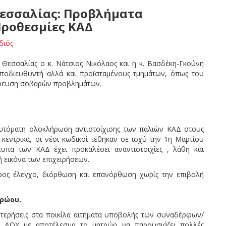
Θεσσαλίας: Προβλήματα
Προθεσμίες ΚΑΔ
διός
 Θεσσαλίας ο κ. Νάτσιος Νικόλαος και η κ. Βασδέκη-Γκούνη
Υποδιευθυντή αλλά και προϊσταμένους τμημάτων, όπως του
ώρευση σοβαρών προβλημάτων.
υτόματη ολοκλήρωση αντιστοίχισης των παλιών ΚΑΔ στους
 κεντρικά, οι νέοι κωδικοί τέθηκαν σε ισχύ την 1η Μαρτίου
υπα των ΚΑΔ έχει προκαλέσει αναντιστοιχίες , λάθη και
ή εικόνα των επιχειρήσεων.
ρος έλεγχο, διόρθωση και επανόρθωση χωρίς την επιβολή
ρώου.
τερήσεις στα ποικίλα αιτήματα υποβολής των συναδέρφων/
 ΔΟΥ με αποτέλεσμα το μητρώο να παρουσιάζει πολλές