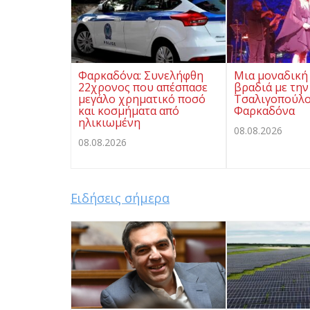
Φαρκαδόνα: Συνελήφθη
Μια μοναδική
22χρονος που απέσπασε
βραδιά με την
μεγάλο χρηματικό ποσό
Τσαλιγοπούλο
και κοσμήματα από
Φαρκαδόνα
ηλικιωμένη
08.08.2026
08.08.2026
Ειδήσεις σήμερα