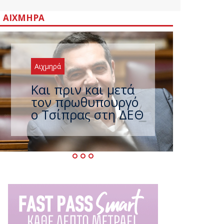
ΑΙΧΜΗΡΆ
Αιχμηρά
Έρχεται νέο
ισχυρό κύμα
ζέστης με 40
βαθμούς Κελσίου –
Ο καιρός έως τον
Δεκαπενταύγουστο