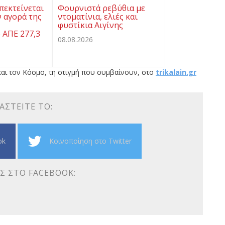
πεκτείνεται
Φουρνιστά ρεβύθια με
 αγορά της
ντοματίνια, ελιές και
φυστίκια Αιγίνης
 ΑΠΕ 277,3
08.08.2026
αι τον Κόσμο, τη στιγμή που συμβαίνουν, στο
trikalain.gr
ΑΣΤΕΊΤΕ ΤΟ:
ok
Κοινοποίηση στο Twitter
Σ ΣΤΟ FACEBOOK: