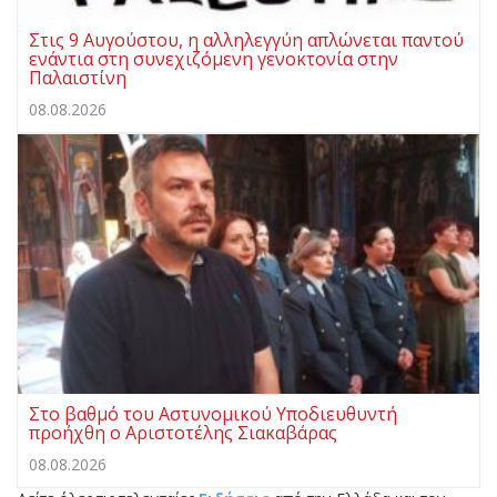
Στις 9 Αυγούστου, η αλληλεγγύη απλώνεται παντού
ενάντια στη συνεχιζόμενη γενοκτονία στην
Παλαιστίνη
08.08.2026
Στο βαθμό του Αστυνομικού Υποδιευθυντή
προήχθη ο Αριστοτέλης Σιακαβάρας
08.08.2026