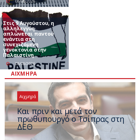
08/08/2026
Στις 9 Αυγούστου, η
αλληλεγγύη
απλώνεται παντού
ενάντια στη
συνεχιζόμενη
γενοκτονία στην
Παλαιστίνη
08/08/2026
ΑΙΧΜΗΡΆ
Αιχμηρά
Έρχεται νέο ισχυρό κύμα
ζέστης με 40 βαθμούς Κελσίου
– Ο καιρός έως τον
Δεκαπενταύγουστο