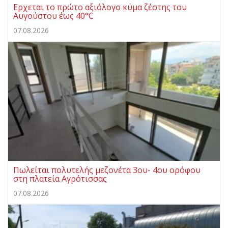
Ερχεται το πρώτο αξιόλογο κύμα ζέστης του
Αυγούστου έως 40°C
07.08.2026
Πωλείται πολυτελής μεζονέτα 3ου- 4ου ορόφου
στη πλατεία Αγρότισσας
07.08.2026