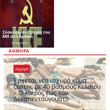
Σύσκεψη-συζήτηση του
ΚΚΕ στο Αρδάνι
07/08/2026
ΑΙΧΜΗΡΆ
Αιχμηρά
Άφαντος ο Τσίπρας… την ώρα
που η χώρα καίγεται