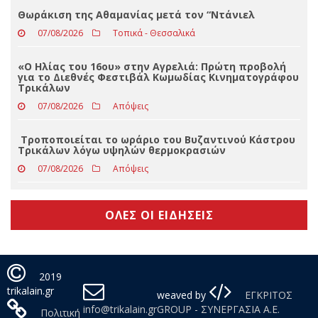
«Ο Ίων» του Ευριπίδη στα Τρίκαλα το Σάββατο 22
Αυγούστου 2026 στο Φρούριο Τρικάλων
07/08/2026
Απόψεις
Θωράκιση της Αθαμανίας μετά τον “Ντάνιελ
07/08/2026
Τοπικά - Θεσσαλικά
«Ο Ηλίας του 16ου» στην Αγρελιά: Πρώτη προβολή
για το Διεθνές Φεστιβάλ Κωμωδίας Κινηματογράφου
Τρικάλων
07/08/2026
Απόψεις
Τροποποιείται το ωράριο του Βυζαντινού Κάστρου
Τρικάλων λόγω υψηλών θερμοκρασιών
07/08/2026
Απόψεις
ΟΛΕΣ ΟΙ ΕΙΔΗΣΕΙΣ