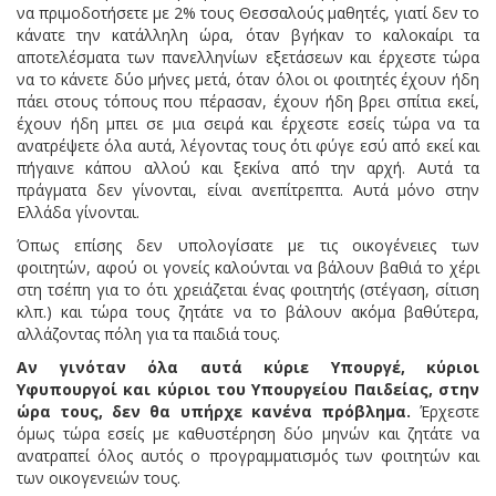
να πριμοδοτήσετε με 2% τους Θεσσαλούς μαθητές, γιατί δεν το
κάνατε την κατάλληλη ώρα, όταν βγήκαν το καλοκαίρι τα
αποτελέσματα των πανελληνίων εξετάσεων και έρχεστε τώρα
να το κάνετε δύο μήνες μετά, όταν όλοι οι φοιτητές έχουν ήδη
πάει στους τόπους που πέρασαν, έχουν ήδη βρει σπίτια εκεί,
έχουν ήδη μπει σε μια σειρά και έρχεστε εσείς τώρα να τα
ανατρέψετε όλα αυτά, λέγοντας τους ότι φύγε εσύ από εκεί και
πήγαινε κάπου αλλού και ξεκίνα από την αρχή. Αυτά τα
πράγματα δεν γίνονται, είναι ανεπίτρεπτα. Αυτά μόνο στην
Ελλάδα γίνονται.
Όπως επίσης δεν υπολογίσατε με τις οικογένειες των
φοιτητών, αφού οι γονείς καλούνται να βάλουν βαθιά το χέρι
στη τσέπη για το ότι χρειάζεται ένας φοιτητής (στέγαση, σίτιση
κλπ.) και τώρα τους ζητάτε να το βάλουν ακόμα βαθύτερα,
αλλάζοντας πόλη για τα παιδιά τους.
Αν γινόταν όλα αυτά κύριε Υπουργέ, κύριοι
Υφυπουργοί και κύριοι του Υπουργείου Παιδείας, στην
ώρα τους, δεν θα υπήρχε κανένα πρόβλημα.
Έρχεστε
όμως τώρα εσείς με καθυστέρηση δύο μηνών και ζητάτε να
ανατραπεί όλος αυτός ο προγραμματισμός των φοιτητών και
των οικογενειών τους.