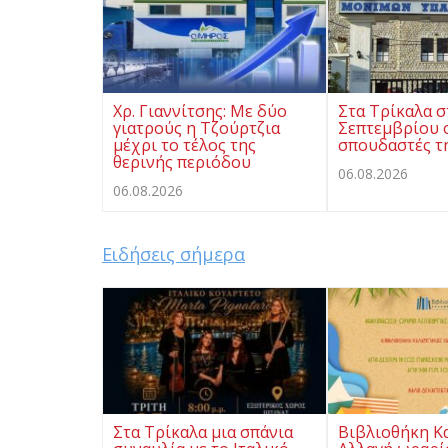
Χρ. Γιαννίτσης: Με δύο
Στα Τρίκαλα σ
γιατρούς η Τζούρτζια
Σεπτεμβρίου ο
μέχρι το τέλος της
σπουδαστές τ
θερινής περιόδου
06.08.2026
06.08.2026
Ειδήσεις σήμερα
Στα Τρίκαλα μια σπάνια
Βιβλιοθήκη Κ