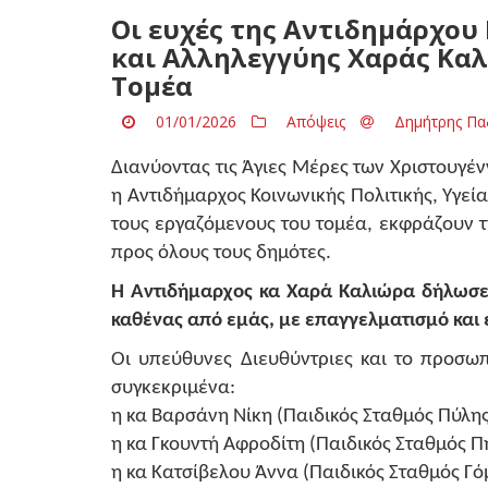
Οι ευχές της Αντιδημάρχου 
και Αλληλεγγύης Χαράς Κα
Τομέα
01/01/2026
Απόψεις
Δημήτρης Πα
Διανύοντας τις Άγιες Μέρες των Χριστουγέν
η Αντιδήμαρχος Κοινωνικής Πολιτικής, Υγεί
τους εργαζόμενους του τομέα, εκφράζουν τη
προς όλους τους δημότες.
Η Αντιδήμαρχος κα Χαρά Καλιώρα δήλωσ
καθένας από εμάς, με επαγγελματισμό και 
Οι υπεύθυνες Διευθύντριες και το προσω
συγκεκριμένα:
η κα Βαρσάνη Νίκη (Παιδικός Σταθμός Πύλης
η κα Γκουντή Αφροδίτη (Παιδικός Σταθμός Π
η κα Κατσίβελου Άννα (Παιδικός Σταθμός Γό