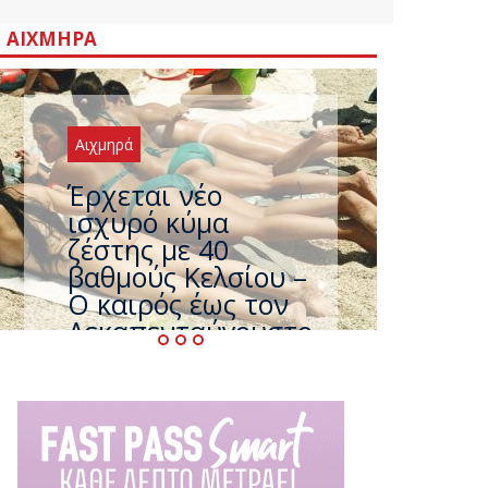
ΑΙΧΜΗΡΆ
Αιχμηρά
Άφαντος ο
Τσίπρας… την ώρα
που η χώρα
καίγεται