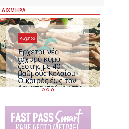
ΑΙΧΜΗΡΆ
Αιχμηρά
Άφαντος ο
Τσίπρας… την ώρα
που η χώρα
καίγεται