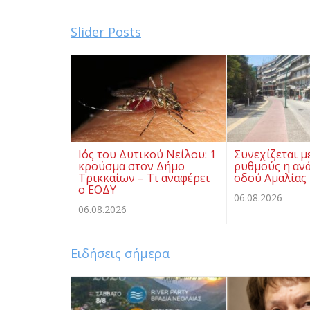
Slider Posts
Ιός του Δυτικού Νείλου: 1
Συνεχίζεται μ
κρούσμα στον Δήμο
ρυθμούς η αν
Τρικκαίων – Τι αναφέρει
οδού Αμαλίας
ο ΕΟΔΥ
06.08.2026
06.08.2026
Ειδήσεις σήμερα