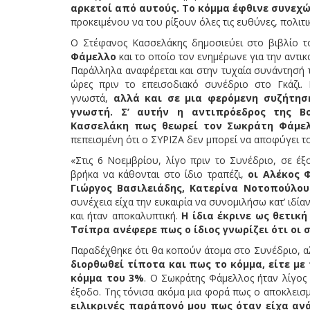
αρκετοί από αυτούς. Το κόμμα έφθινε συνεχ
προκειμένου να του ρίξουν όλες τις ευθύνες, πολιτικ
Ο Στέφανος Κασσελάκης δημοσιεύει στο βιβλίο 
Φάμελλο
και το οποίο τον ενημέρωνε για την αντικ
Παράλληλα αναφέρεται και στην τυχαία συνάντησή τ
ώρες πριν το επεισοδιακό συνέδριο στο Γκάζι. 
γνωστά,
αλλά και σε μια φερόμενη συζήτηση
γνωστή. Σ’ αυτήν η αντιπρόεδρος της Β
Κασσελάκη πως θεωρεί τον Σωκράτη Φάμελ
πεπεισμένη ότι ο ΣΥΡΙΖΑ δεν μπορεί να αποφύγει το
«Στις 6 Νοεμβρίου, λίγο πριν το Συνέδριο, σε έ
βρήκα να κάθονται στο ίδιο τραπέζι,
οι Αλέκος 
Γιώργος Βασιλειάδης, Κατερίνα Νοτοπούλου
συνέχεια είχα την ευκαιρία να συνομιλήσω κατ’ ιδί
και ήταν αποκαλυπτική.
Η ίδια έκρινε ως θετικ
Τσίπρα ανέφερε πως ο ίδιος γνωρίζει ότι οι 
Παραδέχθηκε ότι θα κοπούν άτομα στο Συνέδριο, α
διορθωθεί τίποτα και πως το κόμμα, είτε με
κόμμα του 3%
. Ο Σωκράτης Φάμελλος ήταν λίγος
έξοδο. Της τόνισα ακόμα μια φορά πως ο αποκλεισ
ειλικρινές παράπονό μου πως όταν είχα ανά