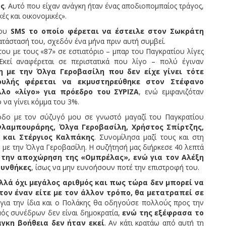
ώς
. Αυτό που είχαν ανάγκη ήταν ένας αποδιοπομπαίος τράγος,
ές και οικονομικές».
του
SMS το οποίο φέρεται να έστειλε στον Σωκράτη
ατάστασή του, σχεδόν ένα μήνα πριν αυτή συμβεί.
ου με τους «87» σε εστιατόριο – μπαρ του Παγκρατίου λίγες
Εκεί αναφέρεται σε περιστατικά που λίγο – πολύ έγιναν
 με την Όλγα Γεροβασίλη που δεν είχε γίνει τότε
ουλής φέρεται να εκμυστηρεύθηκε στον Στέφανο
λο «λίγο» για πρόεδρο του ΣΥΡΙΖΑ
, ενώ εμφανιζόταν
 να γίνει κόμμα του 3%.
ξοδο με τον σύζυγό μου σε γνωστό μαγαζί του Παγκρατίου
Φλαμπουράρης, Όλγα Γεροβασίλη, Χρήστος Σπίρτζης,
 και Στέργιος Καλπάκης
. Συνομίλησα μαζί τους και στη
αν με την Όλγα Γεροβασίλη. Η συζήτησή μας διήρκεσε 40 λεπτά
ή την αποχώρηση της «Ομπρέλας», ενώ για τον Αλέξη
συνθήκες
, ίσως να μην ευνοήσουν ποτέ την επιστροφή του.
λλά όχι μεγάλος αριθμός και πως τώρα δεν μπορεί να
 τον έναν είτε με τον άλλον τρόπο, θα μετατραπεί σε
 για την ίδια και ο Πολάκης θα οδηγούσε πολλούς προς την
μός συνέδρων δεν είναι δημοκρατία,
ενώ της εξέφρασα το
γκη βοήθεια δεν ήταν εκεί
. Αν κάτι κρατάω από αυτή τη