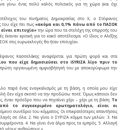
α γίνω ένας πολύ καλός πολιτικός για τη χώρα (και όχι
τέλεχος του Κινήματος Δημοκρατίας στο X, ο Στέφανος
 του είχε πει πως
«ακόμα και 0,1% πάνω από το ΠΑΣΟΚ
 είναι επιτυχία»
την ώρα που τα στελέχη της επιρροής του
έκαναν κριτική για το κακό αποτέλεσμα. «Ο ίδιος ο Αλέξης
ΣΟΚ στις ευρωεκλογές θα ήταν επιτυχία».
έφανος Κασσελάκης αναφέρεται για πρώτη φορά και στα
ου που είχε δημοσιεύσει στο iSYRIZA λίγο πριν το
 πρώτη οργανωμένη αμφισβήτησή του με αποκορύφωμα την
λο παρά ένας εναγκαλισμός με τη βάση, η οποία μου είχε
τολή δεν είχα σκοπό να την προδώσω ποτέ. Όμως κάποιοι δεν
 έναν πρόεδρο που να πηγαίνει χέρι – χέρι με τη βάση.
Το
από το συγκεκριμένο ερωτηματολόγιο, είναι οι
ίμενο συνέδριο του κόμματος; Οι επικρατέστερες απαντήσεις
λλαγές σε όλα. 2. Να γίνει ο ΣΥΡΙΖΑ κόμμα των μελών. 3. Να
συμφέροντα. 4. Να γίνει ένα άλμα προς τα εμπρός. 5. Αλλαγή
ς από νέους ανθρώπους.»