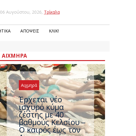
06 Αυγούστου, 2026
,
Τρίκαλα
ΤΙΚΆ
ΑΠΌΨΕΙΣ
ΚΛΙΚ!
ΑΙΧΜΗΡΆ
Αιχμηρά
Άφαντος ο
Τσίπρας… την ώρα
που η χώρα
καίγεται