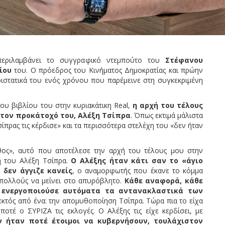
εριλαμβάνει το συγγραφικό ντεμπούτο του
Στέφανου
ίου
του. Ο πρόεδρος του Κινήματος Δημοκρατίας και πρώην
ριστατικά του ενός χρόνου που παρέμεινε στη συγκεκριμένη
υ βιβλίου του στην κυριακάτικη Real,
η αρχή του τέλους
ί τον προκάτοχό του, Αλέξη Τσίπρα
. Όπως εκτιμά μάλιστα
σίπρας τις κέρδισε» και τα περισσότερα στελέχη του «δεν ήταν
θος», αυτό που αποτέλεσε την αρχή του τέλους μου στην
η του Αλέξη Τσίπρα.
Ο Αλέξης ήταν κάτι σαν το «άγιο
 δεν άγγιζε κανείς
, ο αναμορφωτής που έκανε το κόμμα
πολλούς να μείνει στο απυρόβλητο.
Κάθε αναφορά, κάθε
 ενεργοποιούσε αυτόματα τα αντανακλαστικά των
τός από ένα: την απομυθοποίηση Τσίπρα. Τώρα πια το είχα
 ποτέ ο ΣΥΡΙΖΑ τις εκλογές. Ο Αλέξης τις είχε κερδίσει, με
εν ήταν ποτέ έτοιμοι να κυβερνήσουν, τουλάχιστον