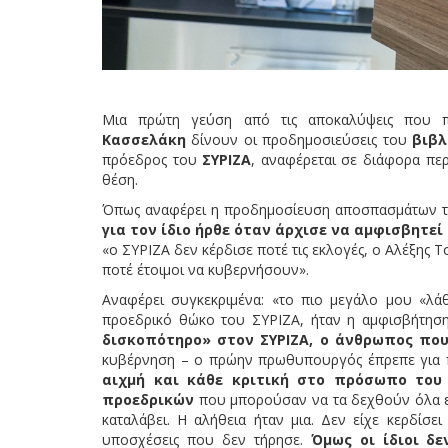
Μια πρώτη γεύση από τις αποκαλύψεις που π
Κασσελάκη
δίνουν οι προδημοσιεύσεις του
βιβλ
πρόεδρος του
ΣΥΡΙΖΑ
, αναφέρεται σε διάφορα πε
θέση.
Όπως αναφέρει η προδημοσίευση αποσπασμάτων το
για τον ίδιο ήρθε όταν άρχισε να αμφισβητε
«ο ΣΥΡΙΖΑ δεν κέρδισε ποτέ τις εκλογές, ο Αλέξης Τ
ποτέ έτοιμοι να κυβερνήσουν».
Αναφέρει συγκεκριμένα: «το πιο μεγάλο μου «λά
προεδρικό θώκο του ΣΥΡΙΖΑ, ήταν η αμφισβήτησ
δισκοπότηρο» στον ΣΥΡΙΖΑ, ο άνθρωπος που
κυβέρνηση – ο πρώην πρωθυπουργός έπρεπε για 
αιχμή και κάθε κριτική στο πρόσωπο του
προεδρικών
που μπορούσαν να τα δεχθούν όλα εκ
καταλάβει. Η αλήθεια ήταν μια. Δεν είχε κερδίσει
υποσχέσεις που δεν τήρησε.
Όμως οι ίδιοι δ