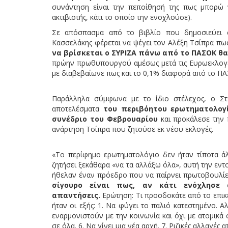
συνάντηση είναι την πεποίθησή της πως μπορώ ν
ακτιβιστής, κάτι το οποίο την ενοχλούσε).
Σε απόσπασμα από το βιβλίο που δημοσιεύει σ
Κασσελάκης φέρεται να ψέγει τον Αλέξη Τσίπρα πως
να βρίσκεται ο ΣΥΡΙΖΑ πάνω από το ΠΑΣΟΚ θα
πρώην πρωθυπουργού αμέσως μετά τις Ευρωεκλογές 
με διαβεβαίωνε πως και το 0,1% διαφορά από το ΠΑ
Παράλληλα σύμφωνα με το ίδιο στέλεχος, ο Στ
αποτελέσματα
του περιβόητου ερωτηματολογί
συνέδριο του Φεβρουαρίου
και προκάλεσε την
ανάρτηση Τσίπρα που ζητούσε εκ νέου εκλογές.
«Το περίφημο ερωτηματολόγιο δεν ήταν τίποτα άλ
ζητήσει ξεκάθαρα «να τα αλλάξω όλα», αυτή την εν
ήθελαν έναν πρόεδρο που να παίρνει πρωτοβουλίες,
σίγουρο είναι πως, αν κάτι ενόχλησε 
απαντήσεις.
Ερώτηση: Τι προσδοκάτε από το επικε
ήταν οι εξής: 1. Να φύγει το παλιό κατεστημένο. Α
εναρμονιστούν με την κοινωνία και όχι με ατομικά 
σε όλα. 6. Να γίνει μια νέα αρχή. 7. Ριζικές αλλαγέ