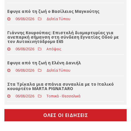
Πτώση ηλικιωμένου σε δύσβατο σημείο στη Νέα Ζωή
Καλαμπάκας-Μεταφέρθηκε εσπευσμένα στο
Νοσοκομείο Τρικάλων
06/08/2026
Slider
Eφυγε από τη ζωή ο Βασίλειος Μαγκούτης
06/08/2026
Δελτία Τύπου
Γιάννης Κουρούπας: Επιστολή διαμαρτυρίας για
ανεπαρκή σήμανση στη σύνδεση Εγνατίας Οδού με
τον Αυτοκινητόδρομο Ε65
06/08/2026
Απόψεις
Εφυγε από τη ζωή η Ελένη Δανιήλ
06/08/2026
Δελτία Τύπου
Στα Τρίκαλα μια σπάνια συναυλία με το Ιταλικό
κουαρτέτο MARTA PIGNATARO
06/08/2026
Τοπικά - Θεσσαλικά