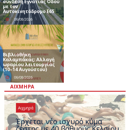
σύνδεση Εγνατίας Οδού
με τον
Αυτοκινητόδρομο Ε65
06/08/2026
Βιβλιοθήκη
Καλαμπάκας: Αλλαγή
ωραρίου λειτουργίας
(10–14 Αυγούστου)
06/08/2026
ΑΙΧΜΗΡΆ
Αιχμηρά
Άφαντος ο Τσίπρας… την ώρα
που η χώρα καίγεται