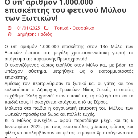
Ο υπ’ αριθμόν 1.000.000
επισκέπτης του φετινού Μύλου
των Ξωτικών!
01/01/2025
Τοπικά - Θεσσαλικά
Δημήτρης Παδιός
Ο υπ’ αριθμόν 1.000.000 επισκέπτης στον 13ο Μύλο των
Ξωτικών έφτασε στη μεγάλη χριστουγεννιάτικη γιορτή το
απόγευμα της παραμονής Πρωτοχρονιάς!
Ο εικονιζόμενος κύριος εισήλθε στον Μύλο και, με βάση το
υπάρχον σύστημα, μετρήθηκε ως ο εκατομμυριοστός
επισκέπτης.
Αμέσως τον περιτριγύρισαν τα ξωτικά και οι γάτες και τον
καλωσόρισε ο Δήμαρχος Τρικκαίων Νίκος Σακκάς, ο οποίος
ευχήθηκε “Καλή χρονιά” στον επισκέπτη, τη σύζυγό του και τα
παιδιά τους. Η οικογένεια κατάγεται από τις Σέρρες.
Μάλιστα στα παιδιά η οργανωτική επιτροπή του Μύλου των
Ξωτικών προσέφερε δώρα και πολλές ευχές.
Κι ο Μύλος συνεχίζει…. αφού παρατάθηκε μέχρι και τις 6
Ιανουαρίου 2025, με τους εκατοντάδες χιλιάδες φίλους και
φίλες να απολαμβάνουν και φέτος τα μαγικά Χριστούγεννα στα