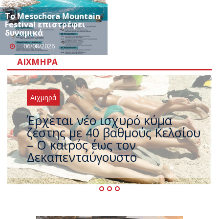
Το Mesochora Mountain
Festival επιστρέφει
δυναμικά
06/08/2026
ΑΙΧΜΗΡΆ
Αιχμηρά
Άφαντος ο Τσίπρας… την ώρα
που η χώρα καίγεται