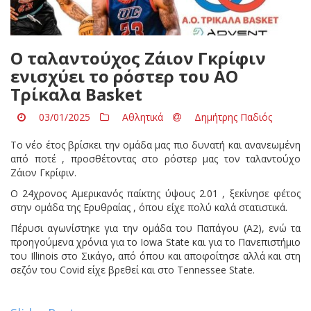
Ο ταλαντούχος Ζάιον Γκρίφιν
ενισχύει το ρόστερ του ΑΟ
Τρίκαλα Basket
03/01/2025
Αθλητικά
Δημήτρης Παδιός
Το νέο έτος βρίσκει την ομάδα μας πιο δυνατή και ανανεωμένη
από ποτέ , προσθέτοντας στο ρόστερ μας τον ταλαντούχο
Ζάιον Γκρίφιν.
Ο 24χρονος Αμερικανός παίκτης ύψους 2.01 , ξεκίνησε φέτος
στην ομάδα της Ερυθραίας , όπου είχε πολύ καλά στατιστικά.
Πέρυσι αγωνίστηκε για την ομάδα του Παπάγου (Α2), ενώ τα
προηγούμενα χρόνια για το Iowa State και για το Πανεπιστήμιο
του Illinois στο Σικάγο, από όπου και αποφοίτησε αλλά και στη
σεζόν του Covid είχε βρεθεί και στο Tennessee State.