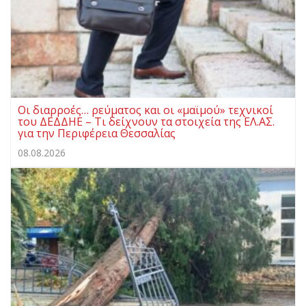
Οι διαρροές… ρεύματος και οι «μαϊμού» τεχνικοί
του ΔΕΔΔΗΕ – Τι δείχνουν τα στοιχεία της ΕΛ.ΑΣ.
για την Περιφέρεια Θεσσαλίας
08.08.2026