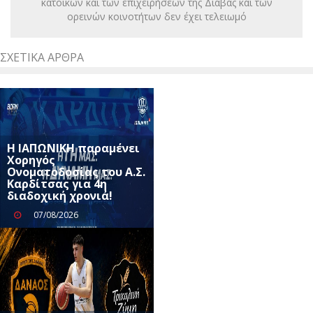
κατοίκων και των επιχειρήσεων της Διάβας και των
ορεινών κοινοτήτων δεν έχει τελειωμό
ΣΧΕΤΙΚΆ ΆΡΘΡΑ
Η ΙΑΠΩΝΙΚΗ παραμένει
Χορηγός
Ονοματοδοσίας του Α.Σ.
Καρδίτσας για 4η
διαδοχική χρονιά!
07/08/2026