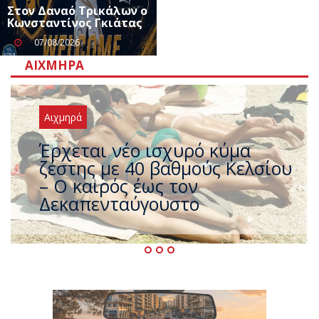
Στον Δαναό Τρικάλων ο
Κωνσταντίνος Γκιάτας
07/08/2026
ΑΙΧΜΗΡΆ
Αιχμηρά
Άφαντος ο Τσίπρας… την ώρα
που η χώρα καίγεται