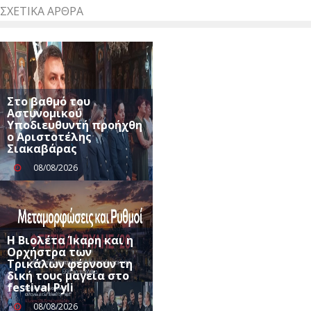
ΣΧΕΤΙΚΆ ΆΡΘΡΑ
Στο βαθμό του
Αστυνομικού
Υποδιευθυντή προήχθη
ο Αριστοτέλης
Σιακαβάρας
08/08/2026
Η Βιολέτα Ίκαρη και η
Ορχήστρα των
Τρικάλων φέρνουν τη
δική τους μαγεία στο
festival Pyli
08/08/2026