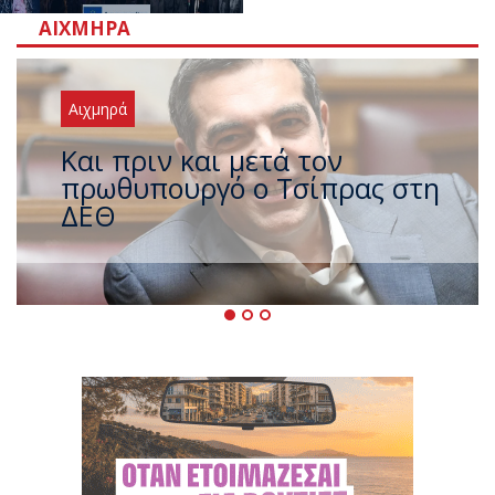
ΑΙΧΜΗΡΆ
Αιχμηρά
Έρχεται νέο ισχυρό κύμα
ζέστης με 40 βαθμούς Κελσίου
– Ο καιρός έως τον
Δεκαπενταύγουστο