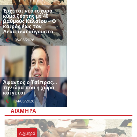
Έρχεται νέο ισχυρό
κύμα ζέστης με 40
βαθμούς Κελσίου – Ο
καιρός έως τον
Δεκαπενταύγουστο
05/08/2026
Άφαντος ο Τσίπρας…
την ώρα που η χώρα
καίγεται
04/08/2026
ΑΙΧΜΗΡΆ
Αιχμηρά