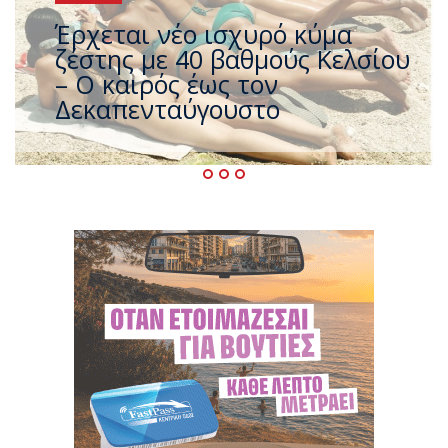
Άφαντος ο Τσίπρας… την ώρα
που η χώρα καίγεται