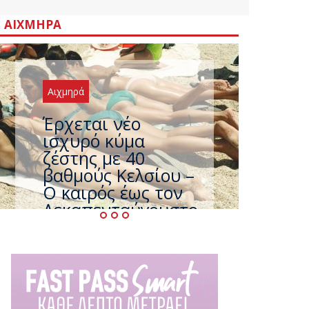
ΑΙΧΜΗΡΆ
Αιχμηρά
Άφαντος ο
Τσίπρας… την ώρα
που η χώρα
καίγεται