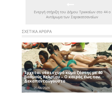
Ενεργή στήριξη του Δήμου Τρικκαίων στο 44 ο
Αντάμωμα των Σαρακατσαναίων
ΣΧΕΤΙΚΆ ΆΡΘΡΑ
Έρχεται νέο ισχυρό κύμα ζέστης με 40
βαθμούς Κελσίου – Ο καιρός έως τον
Δεκαπενταύγουστο
05/08/2026