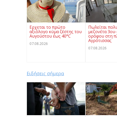
Ερχεται το πρώτο
Πωλείται πολ
αξιόλογο κύμα ζέστης του
μεζονέτα 3ου-
Αυγούστου έως 40°C
ορόφου στη π
Αγρότισσας
07.08.2026
07.08.2026
Ειδήσεις σήμερα