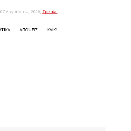
07 Αυγούστου, 2026
,
Τρίκαλα
ΤΙΚΆ
ΑΠΌΨΕΙΣ
ΚΛΙΚ!