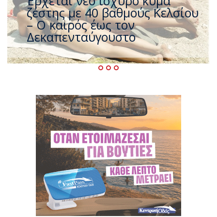
Άφαντος ο Τσίπρας… την ώρα
που η χώρα καίγεται