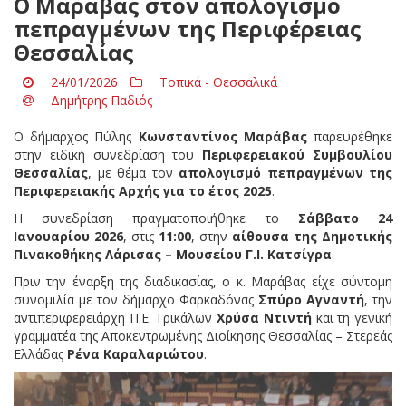
Ο Μαράβας στον απολογισμό
πεπραγμένων της Περιφέρειας
Θεσσαλίας
24/01/2026
Τοπικά - Θεσσαλικά
Δημήτρης Παδιός
Ο δήμαρχος Πύλης
Κωνσταντίνος Μαράβας
παρευρέθηκε
στην ειδική συνεδρίαση του
Περιφερειακού Συμβουλίου
Θεσσαλίας
, με θέμα τον
απολογισμό πεπραγμένων της
Περιφερειακής Αρχής για το έτος 2025
.
Η συνεδρίαση πραγματοποιήθηκε το
Σάββατο 24
Ιανουαρίου 2026
, στις
11:00
, στην
αίθουσα της Δημοτικής
Πινακοθήκης Λάρισας – Μουσείου Γ.Ι. Κατσίγρα
.
Πριν την έναρξη της διαδικασίας, ο κ. Μαράβας είχε σύντομη
συνομιλία με τον δήμαρχο Φαρκαδόνας
Σπύρο Αγναντή
, την
αντιπεριφερειάρχη Π.Ε. Τρικάλων
Χρύσα Ντιντή
και τη γενική
γραμματέα της Αποκεντρωμένης Διοίκησης Θεσσαλίας – Στερεάς
Ελλάδας
Ρένα Καραλαριώτου
.