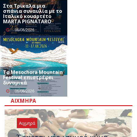
Στα Τρίκαλα μια
σπάνια συναυλία με το
Ιταλικό κουαρτέτο
MARTA PIGNATARO
06/08/2026
Το Mesochora Mountain
Festival επιστρέφει
δυναμικά
06/08/2026
ΑΙΧΜΗΡΆ
Αιχμηρά