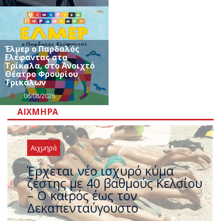
Έλμερ ο Παρδαλός
Ελέφαντας στα
Τρίκαλα, στο Ανοιχτό
Θέατρο Φρουρίου
Τρικάλων
06/08/2026
ΑΙΧΜΗΡΆ
Αιχμηρά
Άφαντος ο Τσίπρας… την ώρα
που η χώρα καίγεται