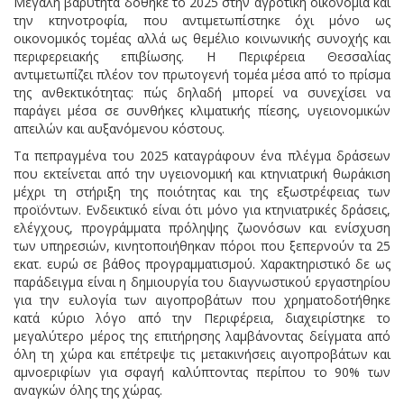
Μεγάλη βαρύτητα δόθηκε το 2025 στην αγροτική οικονομία και
την κτηνοτροφία, που αντιμετωπίστηκε όχι μόνο ως
οικονομικός τομέας αλλά ως θεμέλιο κοινωνικής συνοχής και
περιφερειακής επιβίωσης. Η Περιφέρεια Θεσσαλίας
αντιμετωπίζει πλέον τον πρωτογενή τομέα μέσα από το πρίσμα
της ανθεκτικότητας: πώς δηλαδή μπορεί να συνεχίσει να
παράγει μέσα σε συνθήκες κλιματικής πίεσης, υγειονομικών
απειλών και αυξανόμενου κόστους.
Τα πεπραγμένα του 2025 καταγράφουν ένα πλέγμα δράσεων
που εκτείνεται από την υγειονομική και κτηνιατρική θωράκιση
μέχρι τη στήριξη της ποιότητας και της εξωστρέφειας των
προϊόντων. Ενδεικτικό είναι ότι μόνο για κτηνιατρικές δράσεις,
ελέγχους, προγράμματα πρόληψης ζωονόσων και ενίσχυση
των υπηρεσιών, κινητοποιήθηκαν πόροι που ξεπερνούν τα 25
εκατ. ευρώ σε βάθος προγραμματισμού. Χαρακτηριστικό δε ως
παράδειγμα είναι η δημιουργία του διαγνωστικού εργαστηρίου
για την ευλογία των αιγοπροβάτων που χρηματοδοτήθηκε
κατά κύριο λόγο από την Περιφέρεια, διαχειρίστηκε το
μεγαλύτερο μέρος της επιτήρησης λαμβάνοντας δείγματα από
όλη τη χώρα και επέτρεψε τις μετακινήσεις αιγοπροβάτων και
αμνοεριφίων για σφαγή καλύπτοντας περίπου το 90% των
αναγκών όλης της χώρας.