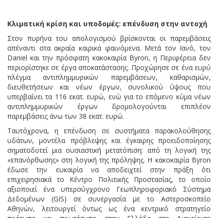
Κλιματική κρίση και υποδομές: επένδυση στην αντοχή
Στον πυρήνα του απολογισμού βρίσκονται οι παρεμβάσεις
απέναντι στα ακραία καιρικά φαινόμενα. Μετά τον Ιανό, τον
Daniel και την πρόσφατη κακοκαιρία Byron, η Περιφέρεια δεν
περιορίστηκε σε έργα αποκατάστασης. Προχώρησε σε ένα ευρύ
πλέγμα αντιπλημμυρικών παρεμβάσεων, καθαρισμών,
διευθετήσεων και νέων έργων, συνολικού ύψους που
υπερβαίνει τα 116 εκατ. ευρώ, ενώ για το επόμενο κύμα νέων
αντιπλημμυρικών έργων δρομολογούνται επιπλέον
παρεμβάσεις άνω των 38 εκατ. ευρώ.
Ταυτόχρονα, η επένδυση σε συστήματα παρακολούθησης
υδάτων, μοντέλα πρόβλεψης και έγκαιρης προειδοποίησης
σηματοδοτεί μια ουσιαστική μετατόπιση: από τη λογική της
«επανόρθωσης» στη λογική της πρόληψης. Η κακοκαιρία Byron
έδωσε την ευκαιρία να αποδειχτεί στην πράξη ότι
επιχειρησιακά το Κέντρο Πολιτικής Προστασίας, το οποίο
αξιοποιεί ένα υπερσύγχρονο Γεωπληροφοριακό Σύστημα
Δεδομένων (GIS) σε συνεργασία με το Αστεροσκοπείο
Αθηνών, λειτουργεί όντως ως ένα κεντρικό στρατηγείο