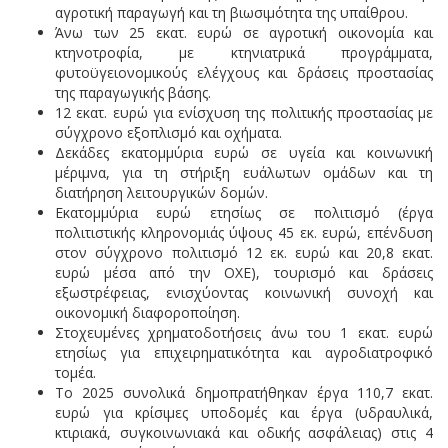
αγροτική παραγωγή και τη βιωσιμότητα της υπαίθρου.
Άνω των 25 εκατ. ευρώ σε αγροτική οικονομία και
κτηνοτροφία, με κτηνιατρικά προγράμματα,
φυτοϋγειονομικούς ελέγχους και δράσεις προστασίας
της παραγωγικής βάσης.
12 εκατ. ευρώ για ενίσχυση της πολιτικής προστασίας με
σύγχρονο εξοπλισμό και οχήματα.
Δεκάδες εκατομμύρια ευρώ σε υγεία και κοινωνική
μέριμνα, για τη στήριξη ευάλωτων ομάδων και τη
διατήρηση λειτουργικών δομών.
Εκατομμύρια ευρώ ετησίως σε πολιτισμό (έργα
πολιτιστικής κληρονομιάς ύψους 45 εκ. ευρώ, επένδυση
στον σύγχρονο πολιτισμό 12 εκ. ευρώ και 20,8 εκατ.
ευρώ μέσα από την ΟΧΕ), τουρισμό και δράσεις
εξωστρέφειας, ενισχύοντας κοινωνική συνοχή και
οικονομική διαφοροποίηση.
Στοχευμένες χρηματοδοτήσεις άνω του 1 εκατ. ευρώ
ετησίως για επιχειρηματικότητα και αγροδιατροφικό
τομέα.
Το 2025 συνολικά δημοπρατήθηκαν έργα 110,7 εκατ.
ευρώ για κρίσιμες υποδομές και έργα (υδραυλικά,
κτιριακά, συγκοινωνιακά και οδικής ασφάλειας) στις 4