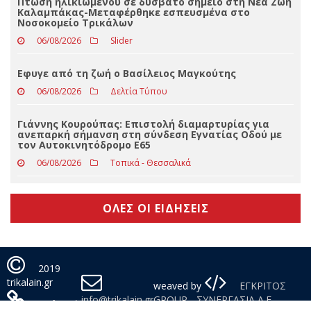
Eφυγε από τη ζωή ο Βασίλειος Μαγκούτης
06/08/2026
Δελτία Τύπου
Γιάννης Κουρούπας: Επιστολή διαμαρτυρίας για
ανεπαρκή σήμανση στη σύνδεση Εγνατίας Οδού με
τον Αυτοκινητόδρομο Ε65
06/08/2026
Τοπικά - Θεσσαλικά
ΟΛΕΣ ΟΙ ΕΙΔΗΣΕΙΣ
2019
trikalain.gr
weaved by
ΕΓΚΡΙΤΟΣ
info@trikalain.gr
GROUP - ΣΥΝΕΡΓΑΣΙΑ Α.Ε.
Πολιτική
Απορρήτου
Με τη χρήση της σελίδας μας αποδέχεστε τη χρήση cookies.
Συμφωνώ