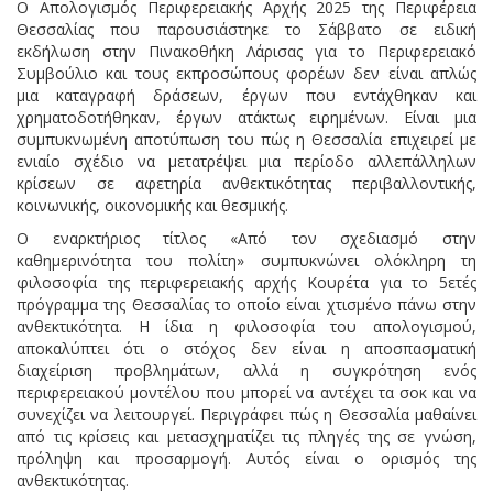
Ο Απολογισμός Περιφερειακής Αρχής 2025 της Περιφέρεια
Θεσσαλίας που παρουσιάστηκε το Σάββατο σε ειδική
εκδήλωση στην Πινακοθήκη Λάρισας για το Περιφερειακό
Συμβούλιο και τους εκπροσώπους φορέων δεν είναι απλώς
μια καταγραφή δράσεων, έργων που εντάχθηκαν και
χρηματοδοτήθηκαν, έργων ατάκτως ειρημένων. Είναι μια
συμπυκνωμένη αποτύπωση του πώς η Θεσσαλία επιχειρεί με
ενιαίο σχέδιο να μετατρέψει μια περίοδο αλλεπάλληλων
κρίσεων σε αφετηρία ανθεκτικότητας περιβαλλοντικής,
κοινωνικής, οικονομικής και θεσμικής.
Ο εναρκτήριος τίτλος «Από τον σχεδιασμό στην
καθημερινότητα του πολίτη» συμπυκνώνει ολόκληρη τη
φιλοσοφία της περιφερειακής αρχής Κουρέτα για το 5ετές
πρόγραμμα της Θεσσαλίας το οποίο είναι χτισμένο πάνω στην
ανθεκτικότητα. Η ίδια η φιλοσοφία του απολογισμού,
αποκαλύπτει ότι ο στόχος δεν είναι η αποσπασματική
διαχείριση προβλημάτων, αλλά η συγκρότηση ενός
περιφερειακού μοντέλου που μπορεί να αντέχει τα σοκ και να
συνεχίζει να λειτουργεί. Περιγράφει πώς η Θεσσαλία μαθαίνει
από τις κρίσεις και μετασχηματίζει τις πληγές της σε γνώση,
πρόληψη και προσαρμογή. Αυτός είναι ο ορισμός της
ανθεκτικότητας.