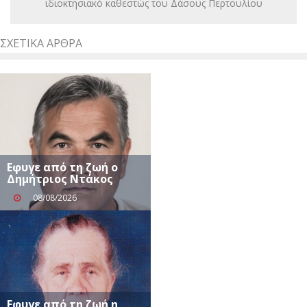
ιδιοκτησιακό καθεστώς του Δάσους Περτουλίου
ΣΧΕΤΙΚΆ ΆΡΘΡΑ
Eφυγε από τη ζωή ο
Δημήτριος Ντάκος
08/08/2026
Eφυγε από τη ζωή η