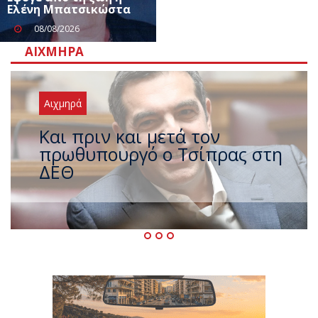
Ελένη Μπατσικώστα
08/08/2026
ΑΙΧΜΗΡΆ
Αιχμηρά
Έρχεται νέο ισχυρό κύμα
ζέστης με 40 βαθμούς Κελσίου
– Ο καιρός έως τον
Δεκαπενταύγουστο