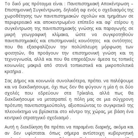
Το δικό μας πρόταγμα είναι : Πανεπιστημιακή Αποκέντρωση –
Επιστημονική Συγκέντρωση, δηλαδή αφ ενός ο σχεδιασμός της
χωροθέτησης των πανεπιστημιακών σχολών και τμημάτων σε
περιφερειακό και αποκεντρωμένο επίπεδο και αφ` ετέρου η
συγκέντρωση της πανεπιστημιακής γνώσης και παραγωγής σε
μικρή γεωγραφική κλίμακα, ώστε να συγκροτηθούν
πανεπιστημιακές και επιστημονικές κοινότητες και οντότητες
που θα εξασφαλίζουν την πολύπλευρη μόρφωση των
φοιτητών, θα προάγουν την επιστημονική γνώση και τη
τεχνογνωσία, αλλά και που θα επηρεάζουν άμεσα τις τοπικές
κοινωνίες μακριά από στενά τοπικιστικά και μικροπολιτικά
κριτήρια .
Σας Δήμος και κοινωνία συνολικότερα, πρέπει να παλέψουμε
και να διεκδικήσουμε, όχι πως δεν θα φύγουν η μία ή οι δύο
σχολές που εδρεύουν στα Τρίκαλα, αλλά πως θα
διεκδικήσουμε να μετατραπεί η πόλη μας σε μια σύγχρονη
πρότυπη πανεπιστημιούπολη, αξιοποιώντας το συγκριτικό της
πλεονέκτημα να βρίσκεται στο κέντρο της χώρας, με βάση ένα
κεντρικό στρατηγικό σχεδιασμό .
Αυτή η διεκδίκηση θα πρέπει να παραμένει διαρκής, ακόμα και
αν δεν υφίσταται όπως σήμερα αντίστοιχη κυβερνητική