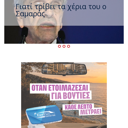
Ξαναχτύπησαν