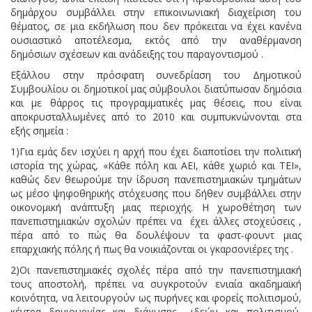
δημάρχου συμβάλλει στην επικοινωνιακή διαχείριση του
θέματος, σε μια εκδήλωση που δεν πρόκειται να έχει κανένα
ουσιαστικό αποτέλεσμα, εκτός από την αναθέρμανση
δημόσιων σχέσεων και ανάδειξης του παραγοντισμού .
Εξάλλου στην πρόσφατη συνεδρίαση του Δημοτικού
Συμβουλίου οι δημοτικοί μας σύμβουλοι διατύπωσαν δημόσια
και με θάρρος τις προγραμματικές μας θέσεις, που είναι
αποκρυσταλλωμένες από το 2010 και συμπυκνώνονται στα
εξής σημεία :
1)Για εμάς δεν ισχύει η αρχή που έχει διαποτίσει την πολιτική
ιστορία της χώρας, «Κάθε πόλη και ΑΕΙ, κάθε χωριό και ΤΕΙ»,
καθώς δεν θεωρούμε την ίδρυση πανεπιστημιακών τμημάτων
ως μέσο ψηφοθηρικής στόχευσης που δήθεν συμβάλλει στην
οικονομική ανάπτυξη μιας περιοχής. Η χωροθέτηση των
πανεπιστημιακών σχολών πρέπει να έχει άλλες στοχεύσεις ,
πέρα από το πώς θα δουλέψουν τα φαστ-φουντ μιας
επαρχιακής πόλης ή πως θα νοικιάζονται οι γκαρσονιέρες της .
2)Οι πανεπιστημιακές σχολές πέρα από την πανεπιστημιακή
τους αποστολή, πρέπει να συγκροτούν ενιαία ακαδημαϊκή
κοινότητα, να λειτουργούν ως πυρήνες και φορείς πολιτισμού,
κέντρα δημιουργίας και διάχυσης ιδεών και πολιτισμού,