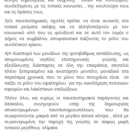
συνδεδεμένες με τις τοπικές κοινωνίες , την κουλτούρα τους
και τις δράσεις τους.
3)Οι πανεπιστημιακές σχολές πρέπει να είναι ανοικτές στα
τοπικά ρεύματα σκέψης και να αλληλεπιδρούν με τον
κοινωνικό ιστό που τις φιλοξενεί και σε αυτό τον τομέα ο
Δήμος να συμβάλλει αποφασιστικά παίζοντας το ρόλο του
συνδετικού κρίκου.
4)Η διασπορά των μονάδων της τριτοβάθμιας εκπαίδευσης, ως
απομονωμένες νησίδες επιστημονικής γνώσης και
εξειδίκευσης διάσπαρτες σε όλη την επικράτεια, αποτελεί
πλέον ξεπερασμένο και ανιστόρητο μοντέλο, μοναδικό στα
παγκόσμια χρονικά, που το μόνο που πετυχαίνει είναι να
παίζει το ρόλο του εφαλτηρίου για την οικοδόμηση πολιτικών
καριερών και λαϊκίστικων επιδιώξεων.
Πλέον όλοι, και κυρίως οι πανεπιστημιακοί παράγοντες και
δάσκαλοι, συνηγορούν υπέρ της δημιουργίας
αποκεντρωμένων πανεπιστημιουπόλεων, που θα
συγκροτούνται μακριά από τα μεγάλα αστικά κέντρα , αλλά με
συγκεντρωμένη την παροχή της γνώσης σε σαφώς μικρή
τοπικού μεγέθους κλίμακα.