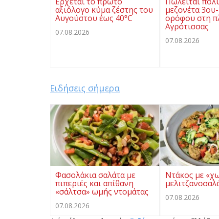
Ερχεται το πρώτο
Πωλείται πολ
αξιόλογο κύμα ζέστης του
μεζονέτα 3ου-
Αυγούστου έως 40°C
ορόφου στη π
Αγρότισσας
07.08.2026
07.08.2026
Ειδήσεις σήμερα
Φασολάκια σαλάτα με
Ντάκος με «χ
πιπεριές και απίθανη
μελιτζανοσαλ
«σάλτσα» ωμής ντομάτας
07.08.2026
07.08.2026