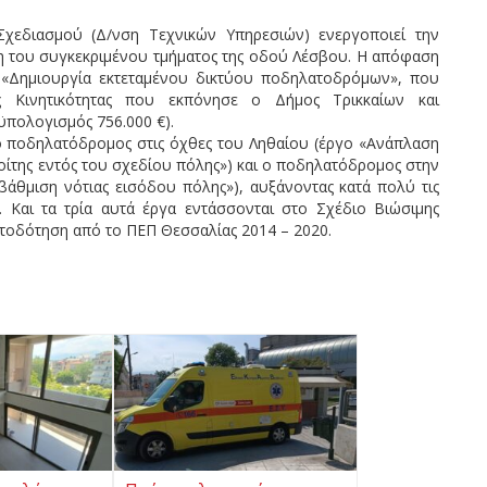
χεδιασμού (Δ/νση Τεχνικών Υπηρεσιών) ενεργοποιεί την
η του συγκεκριμένου τμήματος της οδού Λέσβου. Η απόφαση
 «Δημιουργία εκτεταμένου δικτύου ποδηλατοδρόμων», που
ς Κινητικότητας που εκπόνησε ο Δήμος Τρικκαίων και
πολογισμός 756.000 €).
 ποδηλατόδρομος στις όχθες του Ληθαίου (έργο «Ανάπλαση
οίτης εντός του σχεδίου πόλης») και ο ποδηλατόδρομος στην
αβάθμιση νότιας εισόδου πόλης»), αυξάνοντας κατά πολύ τις
 Και τα τρία αυτά έργα εντάσσονται στο Σχέδιο Βιώσιμης
ατοδότηση από το ΠΕΠ Θεσσαλίας 2014 – 2020.