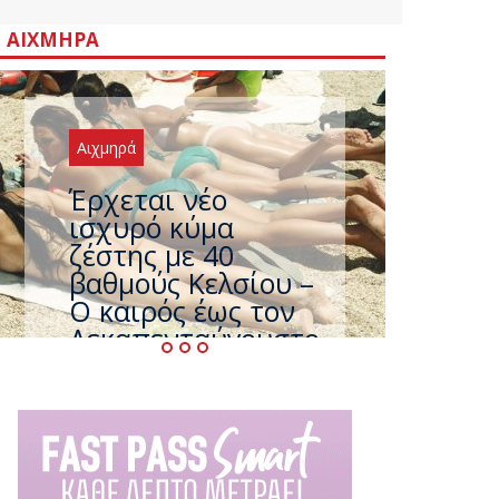
ΑΙΧΜΗΡΆ
Αιχμηρά
Άφαντος ο
Τσίπρας… την ώρα
που η χώρα
καίγεται