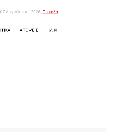
07 Αυγούστου, 2026
,
Τρίκαλα
ΤΙΚΆ
ΑΠΌΨΕΙΣ
ΚΛΙΚ!