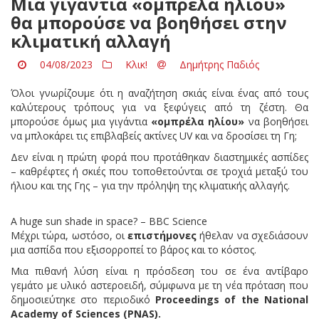
Μια γιγάντια «ομπρέλα ηλίου»
θα μπορούσε να βοηθήσει στην
κλιματική αλλαγή
04/08/2023
Κλικ!
Δημήτρης Παδιός
Όλοι γνωρίζουμε ότι η αναζήτηση σκιάς είναι ένας από τους
καλύτερους τρόπους για να ξεφύγεις από τη ζέστη. Θα
μπορούσε όμως μια γιγάντια
«ομπρέλα ηλίου»
να βοηθήσει
να μπλοκάρει τις επιβλαβείς ακτίνες UV και να δροσίσει τη Γη;
Δεν είναι η πρώτη φορά που προτάθηκαν διαστημικές ασπίδες
– καθρέφτες ή σκιές που τοποθετούνται σε τροχιά μεταξύ του
ήλιου και της Γης – για την πρόληψη της κλιματικής αλλαγής.
A huge sun shade in space? – BBC Science
Μέχρι τώρα, ωστόσο, οι
επιστήμονες
ήθελαν να σχεδιάσουν
μια ασπίδα που εξισορροπεί το βάρος και το κόστος.
Μια πιθανή λύση είναι η πρόσδεση του σε ένα αντίβαρο
γεμάτο με υλικό αστεροειδή, σύμφωνα με τη νέα πρόταση που
δημοσιεύτηκε στο περιοδικό
Proceedings of the National
Academy of Sciences (PNAS).