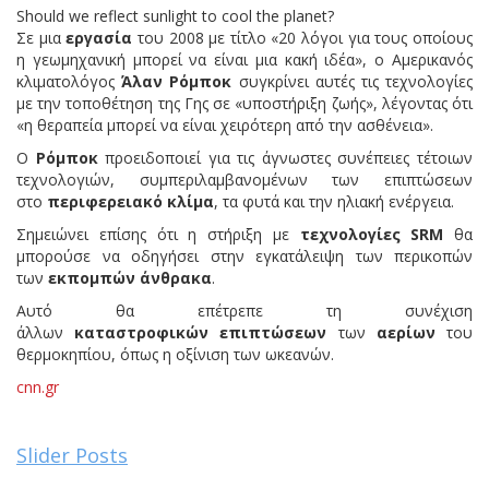
Should we reflect sunlight to cool the planet?
Σε μια
εργασία
του 2008 με τίτλο «20 λόγοι για τους οποίους
η γεωμηχανική μπορεί να είναι μια κακή ιδέα», ο Αμερικανός
κλιματολόγος
Άλαν
Ρόμποκ
συγκρίνει αυτές τις τεχνολογίες
με την τοποθέτηση της Γης σε «υποστήριξη ζωής», λέγοντας ότι
«η θεραπεία μπορεί να είναι χειρότερη από την ασθένεια».
Ο
Ρόμποκ
προειδοποιεί για τις άγνωστες συνέπειες τέτοιων
τεχνολογιών, συμπεριλαμβανομένων των επιπτώσεων
στο
περιφερειακό
κλίμα
, τα φυτά και την ηλιακή ενέργεια.
Σημειώνει επίσης ότι η στήριξη με
τεχνολογίες SRM
θα
μπορούσε να οδηγήσει στην εγκατάλειψη των περικοπών
των
εκπομπών άνθρακα
.
Αυτό θα επέτρεπε τη συνέχιση
άλλων
καταστροφικών
επιπτώσεων
των
αερίων
του
θερμοκηπίου, όπως η οξίνιση των ωκεανών.
cnn.gr
Slider Posts