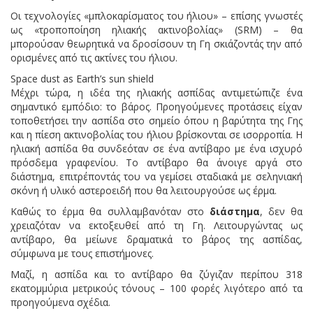
Οι τεχνολογίες «μπλοκαρίσματος του ήλιου» – επίσης γνωστές
ως «τροποποίηση ηλιακής ακτινοβολίας» (SRM) – θα
μπορούσαν θεωρητικά να δροσίσουν τη Γη σκιάζοντάς την από
ορισμένες από τις ακτίνες του ήλιου.
Space dust as Earth’s sun shield
Μέχρι τώρα, η ιδέα της ηλιακής ασπίδας αντιμετώπιζε ένα
σημαντικό εμπόδιο: το βάρος. Προηγούμενες προτάσεις είχαν
τοποθετήσει την ασπίδα στο σημείο όπου η βαρύτητα της Γης
και η πίεση ακτινοβολίας του ήλιου βρίσκονται σε ισορροπία. Η
ηλιακή ασπίδα θα συνδεόταν σε ένα αντίβαρο με ένα ισχυρό
πρόσδεμα γραφενίου. Το αντίβαρο θα άνοιγε αργά στο
διάστημα, επιτρέποντάς του να γεμίσει σταδιακά με σεληνιακή
σκόνη ή υλικό αστεροειδή που θα λειτουργούσε ως έρμα.
Καθώς το έρμα θα συλλαμβανόταν στο
διάστημα
, δεν θα
χρειαζόταν να εκτοξευθεί από τη Γη. Λειτουργώντας ως
αντίβαρο, θα μείωνε δραματικά το βάρος της ασπίδας,
σύμφωνα με τους επιστήμονες.
Μαζί, η ασπίδα και το αντίβαρο θα ζύγιζαν περίπου 318
εκατομμύρια μετρικούς τόνους – 100 φορές λιγότερο από τα
προηγούμενα σχέδια.