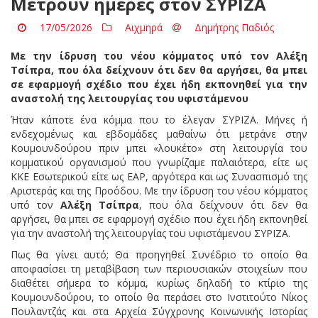
Μετρούν ημέρες στον ΣΥΡΙΖΑ
17/05/2026
Αιχμηρά
Δημήτρης Παδιός
Με την ίδρυση του νέου κόμματος υπό τον Αλέξη
Τσίπρα, που όλα δείχνουν ότι δεν θα αργήσει, θα μπει
σε εφαρμογή σχέδιο που έχει ήδη εκπονηθεί για την
αναστολή της λειτουργίας του υφιστάμενου
Ήταν κάποτε ένα κόμμα που το έλεγαν ΣΥΡΙΖΑ. Μήνες ή
ενδεχομένως και εβδομάδες μαθαίνω ότι μετράνε στην
Κουμουνδούρου πριν μπει «λουκέτο» στη λειτουργία του
κομματικού οργανισμού που γνωρίζαμε παλαιότερα, είτε ως
ΚΚΕ Εσωτερικού είτε ως ΕΑΡ, αργότερα και ως Συνασπισμό της
Αριστεράς και της Προόδου. Με την ίδρυση του νέου κόμματος
υπό τον
Αλέξη Τσίπρα
, που όλα δείχνουν ότι δεν θα
αργήσει, θα μπει σε εφαρμογή σχέδιο που έχει ήδη εκπονηθεί
για την αναστολή της λειτουργίας του υφιστάμενου ΣΥΡΙΖΑ.
Πως θα γίνει αυτό; Θα προηγηθεί Συνέδριο το οποίο θα
αποφασίσει τη μεταβίβαση των περιουσιακών στοιχείων που
διαθέτει σήμερα το κόμμα, κυρίως δηλαδή το κτίριο της
Κουμουνδούρου, το οποίο θα περάσει στο Ινστιτούτο Νίκος
Πουλαντζάς και στα Αρχεία Σύγχρονης Κοινωνικής Ιστορίας