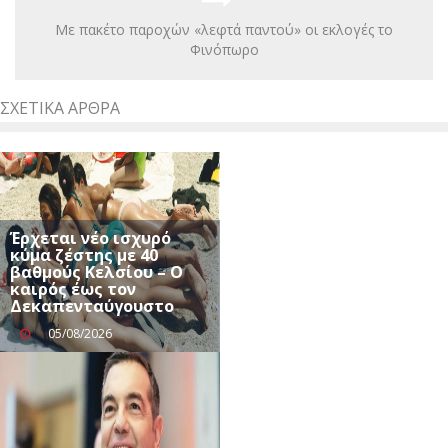
Με πακέτο παροχών «λεφτά παντού» οι εκλογές το
Φινόπωρο
ΣΧΕΤΙΚΆ ΆΡΘΡΑ
Έρχεται νέο ισχυρό
κύμα ζέστης με 40
βαθμούς Κελσίου – Ο
καιρός έως τον
Δεκαπενταύγουστο
05/08/2026