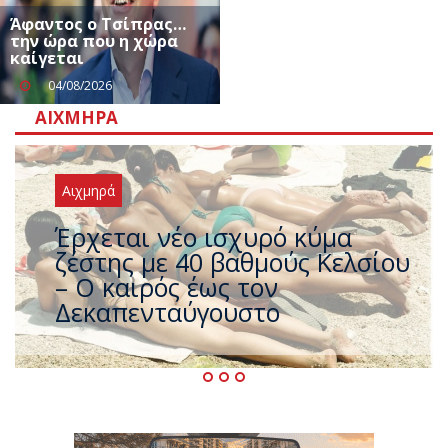
Άφαντος ο Τσίπρας…
την ώρα που η χώρα
καίγεται
04/08/2026
ΑΙΧΜΗΡΆ
Αιχμηρά
Άφαντος ο Τσίπρας… την ώρα
που η χώρα καίγεται