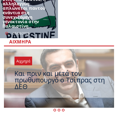
αλληλεγγύη
απλώνεται παντού
ενάντια στη
συνεχιζόμενη
γενοκτονία στην
Παλαιστίνη
08/08/2026
ΑΙΧΜΗΡΆ
Αιχμηρά
Έρχεται νέο ισχυρό κύμα
ζέστης με 40 βαθμούς Κελσίου
– Ο καιρός έως τον
Δεκαπενταύγουστο