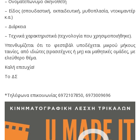
– Ονοματεπώνυμο σκηνοθέτη
– Είδος (σπουδαστική, εκπαιδευτική, μυθοπλασία, ντοκιμαντέρ
κ.α.)
– Διάρκεια
– Τεχνικά χαρακτηριστικά (τεχνολογία που χρησιμοποιήθηκε).
Υπενθυμίζεται ότι το φεστιβάλ υποδέχεται μικρού μήκους
ταινίες, από ιδιώτες (ερασιτέχνες ή μη) και μαθητικές ομάδες, με
ελεύθερο θέμα.
Καλή επιτυχία!
Το ΔΣ
*Τηλέφωνα επικοινωνίας 6972107850, 6973009696