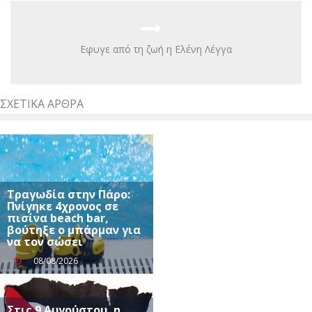
Eφυγε από τη ζωή η Ελένη Λέγγα
ΣΧΕΤΙΚΆ ΆΡΘΡΑ
Τραγωδία στην Πάρο:
Πνίγηκε 4χρονος σε
πισίνα beach bar,
βούτηξε ο μπάρμαν για
να τον σώσει
08/08/2026
Στις 9 Αυγούστου, η