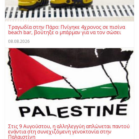
Τραγωδία στην Πάρο: Πνίγηκε 4χρονος σε πισίνα
beach bar, βούτηξε ο μπάρμαν για να τον σώσει
08.08.2026
Στις 9 Αυγούστου, η αλληλεγγύη απλώνεται παντού
ενάντια στη συνεχιζόμενη γενοκτονία στην
Παλαιστίνη