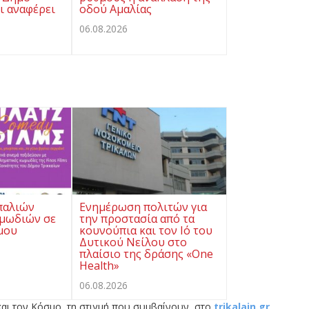
ι αναφέρει
οδού Αμαλίας
06.08.2026
παλιών
Ενημέρωση πολιτών για
μωδιών σε
την προστασία από τα
μου
κουνούπια και τον Ιό του
Δυτικού Νείλου στο
πλαίσιο της δράσης «One
Health»
06.08.2026
αι τον Κόσμο, τη στιγμή που συμβαίνουν, στο
trikalain.gr