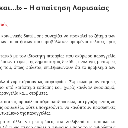
και…!» – Η απαίτηση Λαρισαίας
διός
α κοινωνικής δικτύωσης συνεχίζει να προκαλεί το ζήτημα των
ητων– απαιτήσεων που προβάλλουν ορισμένοι πελάτες προς
τατικό με τον ιδιοκτήτη πιτσαρίας που ακύρωσε παραγγελία
λέπουν το φως της δημοσιότητας δεκάδες ανάλογες μαρτυρίες
ίες που, όπως φαίνεται, επιβεβαιώνουν ότι το πρόβλημα δεν
ολλοί χαρακτήρισαν ως «κορυφαία». Σύμφωνα με αναρτήσεις
ρο από κατάστημα εστίασης και, χωρίς κανέναν ενδοιασμό,
αραγγελία και… σερβιέτες.
ηκε αστείο, προκάλεσε κύμα αντιδράσεων, με εργαζόμενους να
ς τις δουλειές», ούτε υποχρεούνται να καλύπτουν προσωπικές
τικείμενο της παραγγελίας.
ημα κι άλλο να μετατρέπεις τον ντελιβερά σε προσωπικό
αν λόγο για πλήρη απώλεια σεβασμού προς τους ανθρώπους