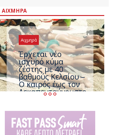
ΑΙΧΜΗΡΆ
Αιχμηρά
Άφαντος ο
Τσίπρας… την ώρα
που η χώρα
καίγεται