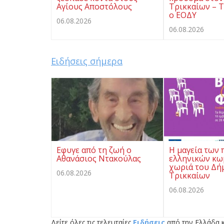
Αγίους Αποστόλους
Τρικκαίων – Τ
ο ΕΟΔΥ
06.08.2026
06.08.2026
Ειδήσεις σήμερα
Εφυγε από τη ζωή ο
Η μαγεία των 
Αθανάσιος Ντακούλας
ελληνικών κω
χωριά του Δή
06.08.2026
Τρικκαίων
06.08.2026
Δείτε όλες τις τελευταίες
Ειδήσεις
από την Ελλάδα κ