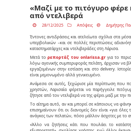
«Μαζί με το πιτόγυρo φέρε 
από ντελιβερά
28/12/2025
Απόψεις
Δημήτρης Πα
Έντονες αντιδράσεις και ατελείωτα σχόλια στα μέσ
υπερβολικών –και σε πολλές περιπτώσεις αδιανό
καταστηματάρχες και ντελιβεράδες στη Λάρισα.
Μετά το
ρεπορτάζ του onlarissa.gr
για το περισ
λόγω αγενικής συμπεριφοράς πελάτη, άρχισαν να β
εργαζομένων στην εστίαση και στο delivery. Ιστορ
είναι μεμονωμένο αλλά γενικευμένο.
Ανάμεσα σε αυτές, ξεχώρισε μία περίπτωση που π
χρηστών, Λαρισαία φέρεται να παρήγγειλε πιτόγυ
ζήτησε από τον ντελιβερά να της φέρει μαζί με την π
Το αίτημα αυτό, αν και μπορεί σε κάποιους να φάν
επισημαίνουν ότι οι διανομείς δεν είναι «για όλε
ανάγκες των πελατών, πόσο μάλλον άσχετες με το αν
«Άλλο να ζητήσεις κάτι που πουλάει το κατάστ
εξυπηρετητή», σχολίασε χρήστης, ενώ άλλοι έκαν