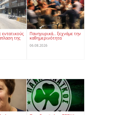
ε εντατικούς
Πανηγυρικά… ξεχνάμε την
άπλαση της
καθημερινότητα
06.08.2026