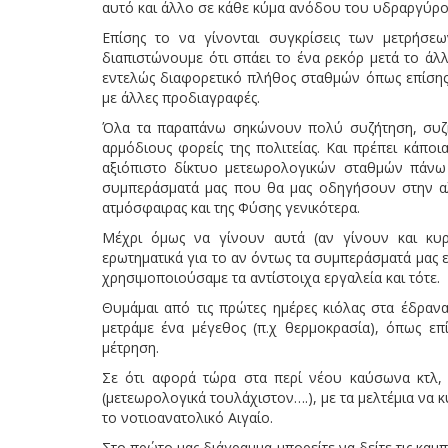
αυτό και άλλο σε κάθε κύμα ανόδου του υδραργύρου
Επίσης το να γίνονται συγκρίσεις των μετρήσε
διαπιστώνουμε ότι σπάει το ένα ρεκόρ μετά το άλλ
εντελώς διαφορετικό πλήθος σταθμών όπως επίσης 
με άλλες προδιαγραφές.
Όλα τα παραπάνω σηκώνουν πολύ συζήτηση, συζήτ
αρμόδιους φορείς της πολιτείας. Και πρέπει κάποι
αξιόπιστο δίκτυο μετεωρολογικών σταθμών πάνω
συμπεράσματά μας που θα μας οδηγήσουν στην αλή
ατμόσφαιρας και της Φύσης γενικότερα.
Μέχρι όμως να γίνουν αυτά (αν γίνουν και κυ
ερωτηματικά για το αν όντως τα συμπεράσματά μας ε
χρησιμοποιούσαμε τα αντίστοιχα εργαλεία και τότε.
Θυμάμαι από τις πρώτες ημέρες κιόλας στα έδραν
μετράμε ένα μέγεθος (π.χ θερμοκρασία), όπως επ
μέτρηση.
Σε ότι αφορά τώρα στα περί νέου καύσωνα κτλ, μ
(μετεωρολογικά τουλάχιστον….), με τα μελτέμια να κυ
το νοτιοανατολικό Αιγαίο.
Στο πρώτο μας διάγραμμα μπορείτε να δείτε τις κα