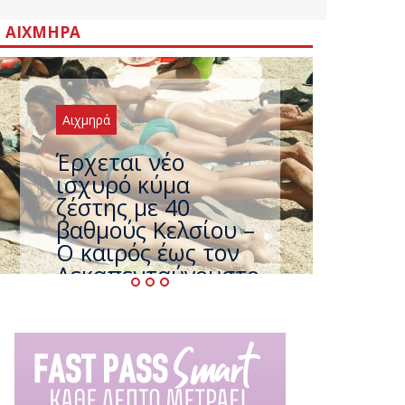
ΑΙΧΜΗΡΆ
Αιχμηρά
Άφαντος ο
Τσίπρας… την ώρα
που η χώρα
καίγεται