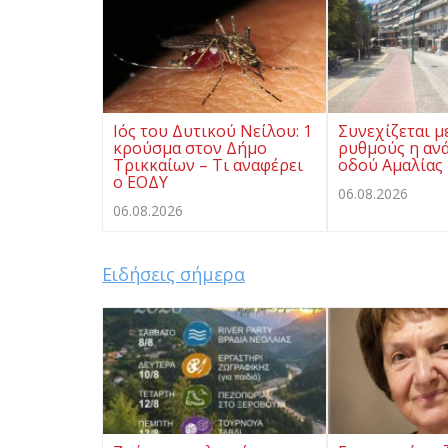
Ιός του Δυτικού Νείλου: 1
Συνεχίζεται μ
κρούσμα στον Δήμο
ρυθμούς η αν
Τρικκαίων – Τι αναφέρει
οδού Αμαλίας
ο ΕΟΔΥ
06.08.2026
06.08.2026
Ειδήσεις σήμερα