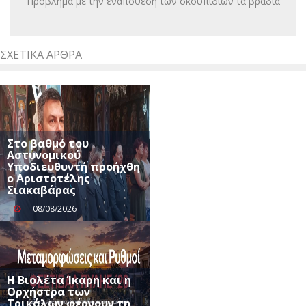
Πρόβλημα με την εναπόθεση των σκουπιδιών τα βράδια
ΣΧΕΤΙΚΆ ΆΡΘΡΑ
Στο βαθμό του
Αστυνομικού
Υποδιευθυντή προήχθη
ο Αριστοτέλης
Σιακαβάρας
08/08/2026
Η Βιολέτα Ίκαρη και η
Ορχήστρα των
Τρικάλων φέρνουν τη