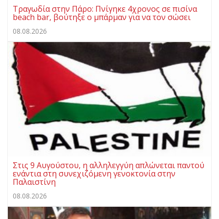
Τραγωδία στην Πάρο: Πνίγηκε 4χρονος σε πισίνα
beach bar, βούτηξε ο μπάρμαν για να τον σώσει
08.08.2026
Στις 9 Αυγούστου, η αλληλεγγύη απλώνεται παντού
ενάντια στη συνεχιζόμενη γενοκτονία στην
Παλαιστίνη
08.08.2026