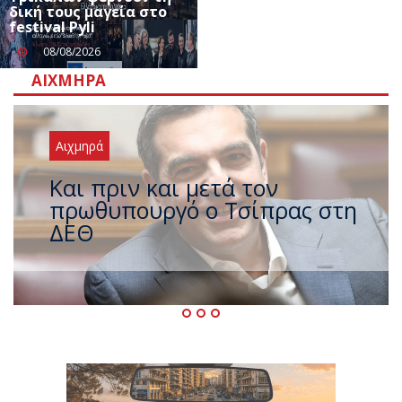
δική τους μαγεία στο
festival Pyli
08/08/2026
ΑΙΧΜΗΡΆ
Αιχμηρά
Έρχεται νέο ισχυρό κύμα
ζέστης με 40 βαθμούς Κελσίου
– Ο καιρός έως τον
Δεκαπενταύγουστο