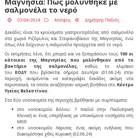
Μαγνησία: Πώς μολύνθηκε με
σαλμονέλα το νερό
03/06/2024
Απόψεις
Δημήτρης Παδιός
Δεκάδες είναι τα κρούσματα γαστρεντερίτιδας από σαλμονέλα
στα χωριά Ριζόμυλος και Στεφανοβίκειο της Μαγνησίας, ενώ
όπως όλα δείχνουν η σαλμονέλα προέρχεται από το νερό.
Οι εκτιμήσεις λένε, ότι μπορεί και να ξεπεράσουν τους
100 οι
κάτοικοι της Μαγνησίας που μολύνθηκαν από το
βακτήριο της σαλμονέλας
, καθώς το κλιμάκιο
του
ΕΟΔΥ
που βρίσκεται σήμερα Δευτέρα (01.06.24) στην
περιοχή, αναμένεται να καταγράψει δεκάδες ακόμη νέα
περιστατικά, τα οποία αναζήτησαν ιατρική βοήθεια στο
Κέντρο
Υγείας Βελεστίνου.
Στα δύο νοσοκομεία της περιοχής βρέθηκαν με συμπτώματα:
στο νοσοκομείο Βόλου: 7 παιδιά στην Παιδιατρική
Κλινική κι ένας υπερήλικας με υποκείμενα νοσήματα στη
ΜΕΘ
στο νοσοκομείο Λάρισας: ένας ακόμη ενήλικας που
διακομίστηκε χθες Κυριακή (02.06.24)