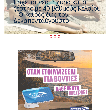
Άφαντος ο Τσίπρας… την ώρα
που η χώρα καίγεται