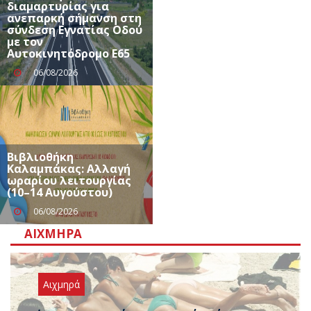
διαμαρτυρίας για
ανεπαρκή σήμανση στη
σύνδεση Εγνατίας Οδού
με τον
Αυτοκινητόδρομο Ε65
06/08/2026
Βιβλιοθήκη
Καλαμπάκας: Αλλαγή
ωραρίου λειτουργίας
(10–14 Αυγούστου)
06/08/2026
ΑΙΧΜΗΡΆ
Αιχμηρά