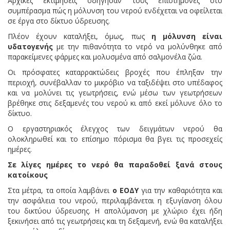
Αρχικές εκτιμήσεις οδήγησαν τους επιστήμονες στο
συμπέρασμα πώς η μόλυνση του νερού ενδέχεται να οφείλεται
σε έργα στο δίκτυο ύδρευσης.
Πλέον έχουν καταλήξει, όμως, πως
η μόλυνση είναι
υδατογενής
με την πιθανότητα το νερό να μολύνθηκε από
παρακείμενες φάρμες και μολυσμένα από σαλμονέλα ζώα.
Οι πρόσφατες καταρρακτώδεις βροχές που έπληξαν την
περιοχή, συνέβαλλαν το μικρόβιο να ταξιδέψει στο υπέδαφος
και να μολύνει τις γεωτρήσεις, ενώ μέσω των γεωτρήσεων
βρέθηκε στις δεξαμενές του νερού κι από εκεί μόλυνε όλο το
δίκτυο.
Ο εργαστηριακός έλεγχος των δειγμάτων νερού θα
ολοκληρωθεί και το επίσημο πόρισμα θα βγει τις προσεχείς
ημέρες.
Σε λίγες ημέρες το νερό θα παραδοθεί ξανά στους
κατοίκους
Στα μέτρα, τα οποία λαμβάνει
ο ΕΟΔΥ
για την καθαριότητα και
την ασφάλεια του νερού, περιλαμβάνεται η εξυγίανση όλου
του δικτύου ύδρευσης. Η απολύμανση με χλώριο έχει ήδη
ξεκινήσει από τις γεωτρήσεις και τη δεξαμενή, ενώ θα καταλήξει