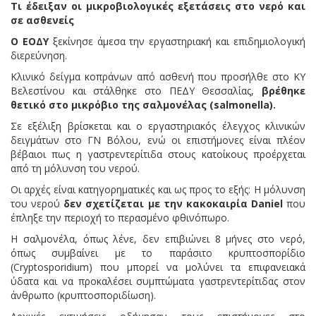
Τι έδειξαν οι μικροβιολογικές εξετάσεις στο νερό και
σε ασθενείς
Ο ΕΟΔΥ
ξεκίνησε άμεσα την εργαστηριακή και επιδημιολογική
διερεύνηση.
Κλινικό δείγμα κοπράνων από ασθενή που προσήλθε στο ΚΥ
Βελεστίνου και στάλθηκε στο ΠΕΔΥ Θεσσαλίας,
βρέθηκε
θετικό στο μικρόβιο της σαλμονέλας (salmonella).
Σε εξέλιξη βρίσκεται και ο εργαστηριακός έλεγχος κλινικών
δειγμάτων στο ΓΝ Βόλου, ενώ οι επιστήμονες είναι πλέον
βέβαιοι πως η γαστρεντερίτιδα στους κατοίκους προέρχεται
από τη μόλυνση του νερού.
Οι αρχές είναι κατηγορηματικές και ως προς το εξής: Η μόλυνση
του νερού
δεν σχετίζεται με την κακοκαιρία Daniel
που
έπληξε την περιοχή το περασμένο φθινόπωρο.
Η σαλμονέλα, όπως λένε, δεν επιβιώνει 8 μήνες στο νερό,
όπως συμβαίνει με το παράσιτο κρυπτοσπορίδιο
(Cryptosporidium) που μπορεί να μολύνει τα επιφανειακά
ύδατα και να προκαλέσει συμπτώματα γαστρεντερίτιδας στον
άνθρωπο (κρυπτοσποριδίωση).