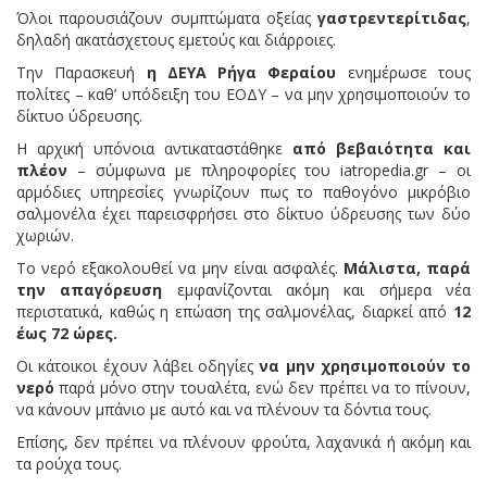
Όλοι παρουσιάζουν συμπτώματα οξείας
γαστρεντερίτιδας
,
δηλαδή ακατάσχετους εμετούς και διάρροιες.
Την Παρασκευή
η ΔΕΥΑ Ρήγα Φεραίου
ενημέρωσε τους
πολίτες – καθ’ υπόδειξη του ΕΟΔΥ – να μην χρησιμοποιούν το
δίκτυο ύδρευσης.
Η αρχική υπόνοια αντικαταστάθηκε
από βεβαιότητα και
πλέον
– σύμφωνα με πληροφορίες του iatropedia.gr – οι
αρμόδιες υπηρεσίες γνωρίζουν πως το παθογόνο μικρόβιο
σαλμονέλα έχει παρεισφρήσει στο δίκτυο ύδρευσης των δύο
χωριών.
Το νερό εξακολουθεί να μην είναι ασφαλές.
Μάλιστα, παρά
την απαγόρευση
εμφανίζονται ακόμη και σήμερα νέα
περιστατικά, καθώς η επώαση της σαλμονέλας, διαρκεί από
12
έως 72 ώρες.
Οι κάτοικοι έχουν λάβει οδηγίες
να μην χρησιμοποιούν το
νερό
παρά μόνο στην τουαλέτα, ενώ δεν πρέπει να το πίνουν,
να κάνουν μπάνιο με αυτό και να πλένουν τα δόντια τους.
Επίσης, δεν πρέπει να πλένουν φρούτα, λαχανικά ή ακόμη και
τα ρούχα τους.