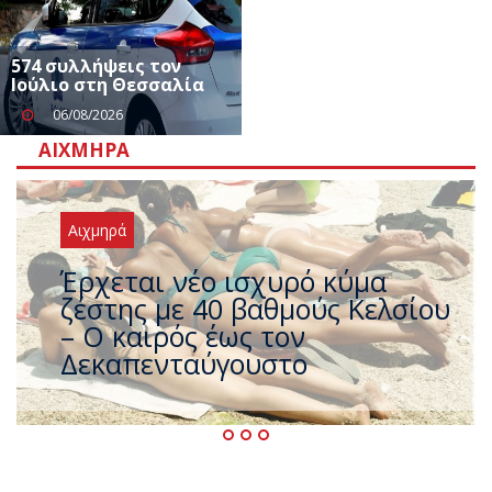
574 συλλήψεις τον
Ιούλιο στη Θεσσαλία
06/08/2026
ΑΙΧΜΗΡΆ
Αιχμηρά
Άφαντος ο Τσίπρας… την ώρα
που η χώρα καίγεται