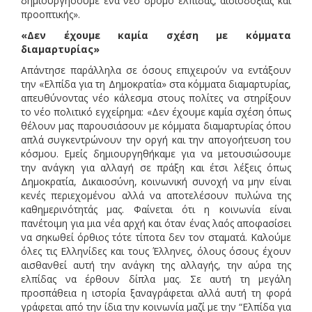
δημιουργήσουμε ένα νέο δρόμο ελπίδας, αισιοδοξίας και
προοπτικής».
«Δεν έχουμε καμία σχέση με κόμματα
διαμαρτυρίας»
Απάντησε παράλληλα σε όσους επιχειρούν να εντάξουν
την «Ελπίδα για τη Δημοκρατία» στα κόμματα διαμαρτυρίας,
απευθύνοντας νέο κάλεσμα στους πολίτες να στηρίξουν
το νέο πολιτικό εγχείρημα: «Δεν έχουμε καμία σχέση όπως
θέλουν μας παρουσιάσουν με κόμματα διαμαρτυρίας όπου
απλά συγκεντρώνουν την οργή και την απογοήτευση του
κόσμου. Εμείς δημιουργηθήκαμε για να μετουσιώσουμε
την ανάγκη για αλλαγή σε πράξη και έτσι λέξεις όπως
Δημοκρατία, Δικαιοσύνη, κοινωνική συνοχή να μην είναι
κενές περιεχομένου αλλά να αποτελέσουν πυλώνα της
καθημερινότητάς μας. Φαίνεται ότι η κοινωνία είναι
πανέτοιμη για μια νέα αρχή και όταν ένας λαός αποφασίσει
να σηκωθεί όρθιος τότε τίποτα δεν τον σταματά. Καλούμε
όλες τις Ελληνίδες και τους Έλληνες, όλους όσους έχουν
αισθανθεί αυτή την ανάγκη της αλλαγής, την αύρα της
ελπίδας να έρθουν δίπλα μας. Σε αυτή τη μεγάλη
προσπάθεια η ιστορία ξαναγράφεται αλλά αυτή τη φορά
γράφεται από την ίδια την κοινωνία μαζί με την “Ελπίδα για