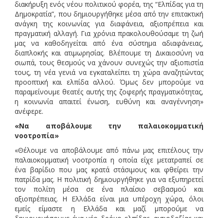
διακήρυξη ενός νέου πολιτικού φορέα, της “Ελπίδας για τη
Δημοκρατία”, που δημιουργήθηκε μέσα από την επιτακτική
ανάγκη της κοινωνίας για διαφάνεια, αξιοπρέπεια και
πραγματική αλλαγή. Για χρόνια πρακολουθούσαμε τη ζωή
μας να καθοδηγείται από ένα σύστημα αδιαφάνειας,
διαπλοκής και ατιμωρησίας. Βλέπουμε τη Δικαιοσύνη να
σιωπά, τους θεσμούς να χάνουν συνεχώς την αξιοπιστία
τους, τη νέα γενιά να εγκαταλείπει τη χώρα αναζητώντας
προοπτική και ελπίδα αλλού. Όμως δεν μπορούμε να
παραμείνουμε θεατές αυτής της ζοφερής πραγματικότητας,
η κοινωνία απαιτεί ένωση, ευθύνη και αναγέννηση»
ανέφερε.
«Να αποβάλουμε την παλαιοκομματική
νοοτροπία»
«Θέλουμε να αποβάλουμε από πάνω μας επιτέλους την
παλαιοκομματική νοοτροπία η οποία είχε μετατραπεί σε
ένα βαρίδιο που μας κρατά στάσιμους και φθείρει την
πατρίδα μας. Η πολιτική δημιουργήθηκε για να εξυπηρετεί
τον πολίτη μέσα σε ένα πλαίσιο σεβασμού και
αξιοπρέπειας. Η Ελλάδα είναι μια υπέροχη χώρα, όλοι
εμείς είμαστε η Ελλάδα και μαζί μπορούμε να