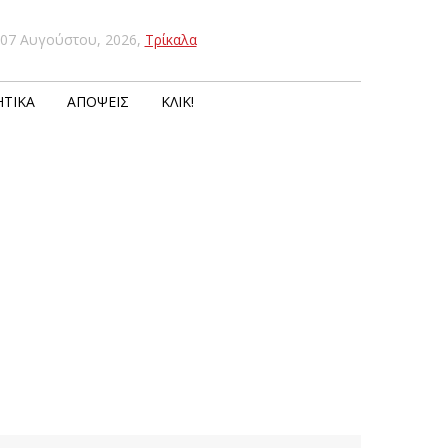
07 Αυγούστου, 2026
,
Τρίκαλα
ΤΙΚΆ
ΑΠΌΨΕΙΣ
ΚΛΙΚ!