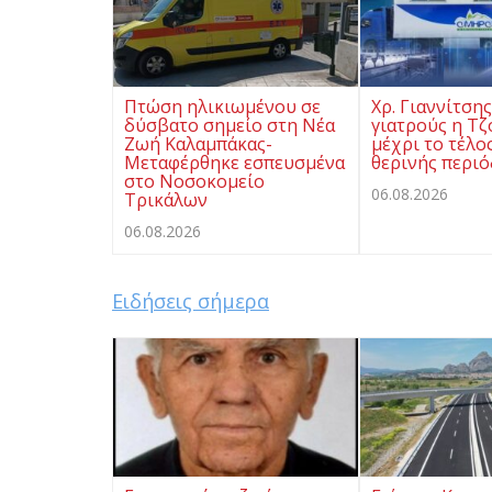
Πτώση ηλικιωμένου σε
Χρ. Γιαννίτση
δύσβατο σημείο στη Νέα
γιατρούς η Τζ
Ζωή Καλαμπάκας-
μέχρι το τέλο
Μεταφέρθηκε εσπευσμένα
θερινής περι
στο Νοσοκομείο
06.08.2026
Τρικάλων
06.08.2026
Ειδήσεις σήμερα