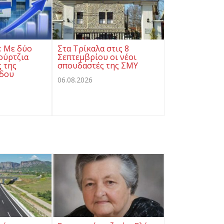
ς: Με δύο
Στα Τρίκαλα στις 8
ούρτζια
Σεπτεμβρίου οι νέοι
ς της
σπουδαστές της ΣΜΥ
όδου
06.08.2026