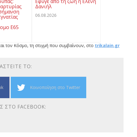
ούπας:
Εφυγε από τη ζωή η Ελένη
μαρτυρίας
Δανιήλ
 σήμανση
06.08.2026
γνατίας
ομο Ε65
αι τον Κόσμο, τη στιγμή που συμβαίνουν, στο
trikalain.gr
ΑΣΤΕΊΤΕ ΤΟ:
ok
Κοινοποίηση στο Twitter
Σ ΣΤΟ FACEBOOK: