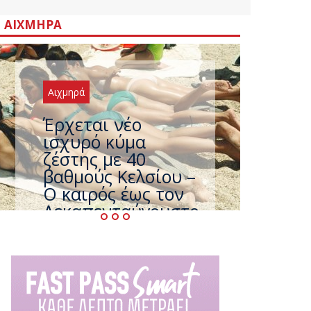
ΑΙΧΜΗΡΆ
Αιχμηρά
Άφαντος ο
Τσίπρας… την ώρα
που η χώρα
καίγεται