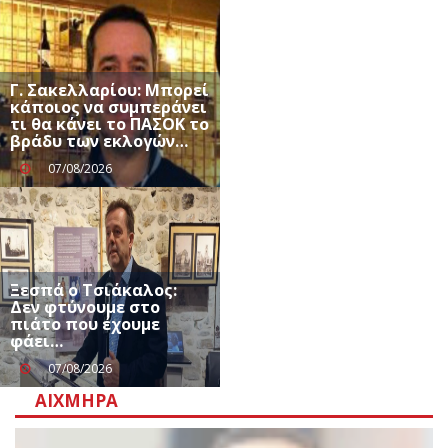
Γ. Σακελλαρίου: Μπορεί
κάποιος να συμπεράνει
τι θα κάνει το ΠΑΣΟΚ το
βράδυ των εκλογών…
07/08/2026
Ξεσπά ο Τσιάκαλος:
Δεν φτύνουμε στο
πιάτο που έχουμε
φάει…
07/08/2026
ΑΙΧΜΗΡΆ