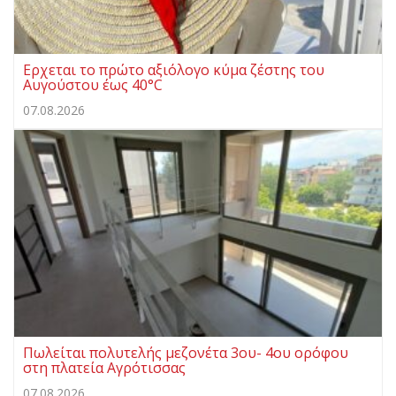
Ερχεται το πρώτο αξιόλογο κύμα ζέστης του
Αυγούστου έως 40°C
07.08.2026
Πωλείται πολυτελής μεζονέτα 3ου- 4ου ορόφου
στη πλατεία Αγρότισσας
07.08.2026