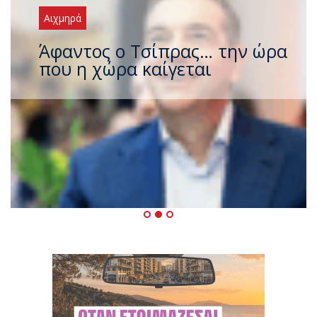
Αιχμηρά
Άφαντος ο Τσίπρας… την ώρα
που η χώρα καίγεται