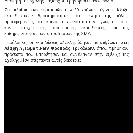
Διοικητή της σχολής Ταξίαρχου Γρηγορίου Γαρουφαλιά.
Στο πλαίσιο των εορτασμών των 50 χρόνων, έγινε επίδειξη
εκπαιδευτικών δραστηριοτήτων στο κέντρο της πόλης,
προσφέροντας στο κοινό τη δυνατότητα να γνωρίσει από
κοντά πτυχές της στρατιωτικής εκπαίδευσης και της
καθημερινότητας των σπουδαστών της ΣΜΥ.
Παράλληλα, οι εκδηλώσεις ολοκληρώθηκαν με
δεξίωση στη
Λέσχη Αξιωματικών Φρουράς Τρικάλων
,
όπου τιμήθηκαν
πρόσωπα που υπηρέτησαν και συνέβαλαν στην εξέλιξη της
Σχολής μέσα στις πέντε αυτές δεκαετίες.