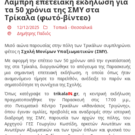
Λαμπρή επετειακή εκδήλωση για
τα 50 χρόνια της ΣΜΥ στα
Τρίκαλα (φωτό-βίντεο)
12/12/2025
Τοπικά - Θεσσαλικά
Δημήτρης Παδιός
Μισό αιώνα παρουσίας στην πόλη των Τρικάλων συμπληρώνει
φέτος η
Σχολή Μονίμων Υπαξιωματικών (ΣΜΥ).
Με αφορμή την επέτειο των 50 χρόνων από την εγκατάστασή
της στα Τρίκαλα, διοργανώθηκε το απόγευμα της Παρασκευής
μια σημαντική επετειακή εκδήλωση, η οποία όπως ήταν
αναμενόμενο τίμησε το παρελθόν, ανέδειξε το παρόν και
σηματοδότησε τη συνέχεια της Σχολής.
Όπως κατέγραψε το
trikala
IN
.
gr
, η κεντρική εκδήλωση
πραγματοποιήθηκε την Παρασκευή στις 17:00 μ.μ.,
στο Πνευματικό Κέντρο Τρικάλων «Αθανάσιος Τριγώνης»,
όπου έγιναν ομιλίες, προβολές και αναδρομές στην ιστορική
διαδρομή της ΣΜΥ, παρουσία των αρχών της πόλης, του
Αρχηγού ΓΕΣ Γεωργίου Κωστίδη, αρκετών Ανωτάτων και
Ανωτέρων Αξιωματικών και των τριών όπλων και φυσικά του