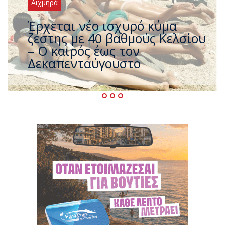
Αιχμηρά
Άφαντος ο Τσίπρας… την ώρα
που η χώρα καίγεται