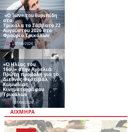
«Ο Ίων» του Ευριπίδη
στα
Τρίκαλα το Σάββατο 22
Αυγούστου 2026 στο
Φρούριο Τρικάλων
07/08/2026
«Ο Ηλίας του
16ου» στην Αγρελιά:
Πρώτη προβολή για το
Διεθνές Φεστιβάλ
Κωμωδίας
Κινηματογράφου
Τρικάλων
07/08/2026
ΑΙΧΜΗΡΆ