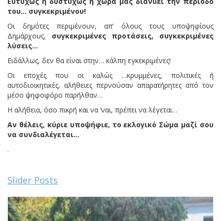
Ευτυχώς ή δυστυχώς η χώρα μας διανύει την περίοδο
του… συγκεκριμένου!
Οι δημότες περιμένουν, απ’ όλους τους υποψηφίους
Δημάρχους,
συγκεκριμένες προτάσεις, συγκεκριμένες
λύσεις…
Ειδάλλως, δεν θα είναι στην… κάλπη εγκεκριμένες!
Οι εποχές που οι καλώς …κρυμμένες, πολιτικές ή
αυτοδιοικητικές, αλήθειες περνούσαν απαρατήρητες από τον
μέσο ψηφοφόρο παρήλθαν…
Η αλήθεια, όσο πικρή και να ‘ναι, πρέπει να λέγεται…
Αν θέλεις, κύριε υποψήφιε, το εκλογικό Σώμα μαζί σου
να συνδιαλέγεται…
.
Slider Posts