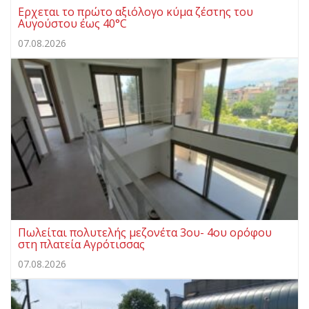
Ερχεται το πρώτο αξιόλογο κύμα ζέστης του
Αυγούστου έως 40°C
07.08.2026
Πωλείται πολυτελής μεζονέτα 3ου- 4ου ορόφου
στη πλατεία Αγρότισσας
07.08.2026