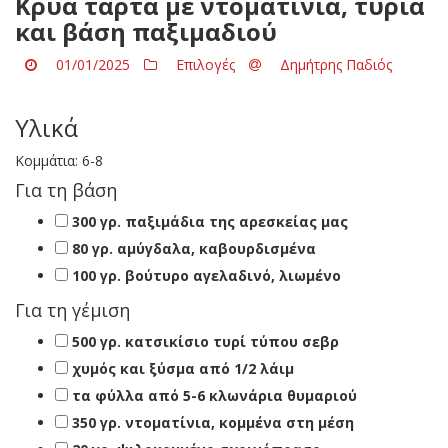
Κρύα τάρτα με ντοματίνια, τυριά
και βάση παξιμαδιού
01/01/2025
Επιλογές
Δημήτρης Παδιός
Υλικά
Κομμάτια:
6-8
Για τη βάση
300 γρ. παξιμάδια της αρεσκείας μας
80 γρ. αμύγδαλα, καβουρδισμένα
100 γρ. βούτυρο αγελαδινό, λιωμένο
Για τη γέμιση
500 γρ. κατσικίσιο τυρί τύπου σεβρ
χυμός και ξύσμα από 1/2 λάιμ
τα φύλλα από 5-6 κλωνάρια θυμαριού
350 γρ. ντοματίνια, κομμένα στη μέση