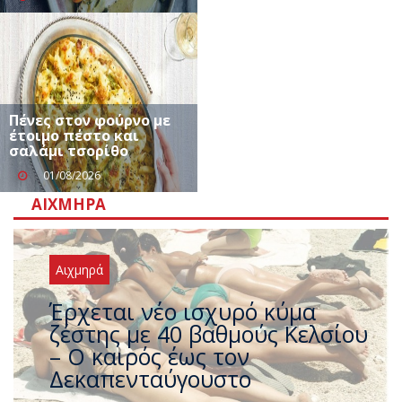
Πένες στον φούρνο με
έτοιμο πέστο και
σαλάμι τσορίθο
01/08/2026
ΑΙΧΜΗΡΆ
Αιχμηρά
Άφαντος ο Τσίπρας… την ώρα
που η χώρα καίγεται