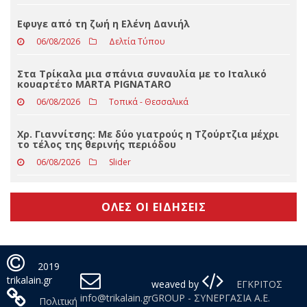
Γιάννης Κουρούπας: Επιστολή διαμαρτυρίας για
ανεπαρκή σήμανση στη σύνδεση Εγνατίας Οδού με
τον Αυτοκινητόδρομο Ε65
06/08/2026
Απόψεις
Εφυγε από τη ζωή η Ελένη Δανιήλ
06/08/2026
Δελτία Τύπου
Στα Τρίκαλα μια σπάνια συναυλία με το Ιταλικό
κουαρτέτο MARTA PIGNATARO
06/08/2026
Τοπικά - Θεσσαλικά
Χρ. Γιαννίτσης: Με δύο γιατρούς η Τζούρτζια μέχρι
το τέλος της θερινής περιόδου
06/08/2026
Slider
ΟΛΕΣ ΟΙ ΕΙΔΗΣΕΙΣ