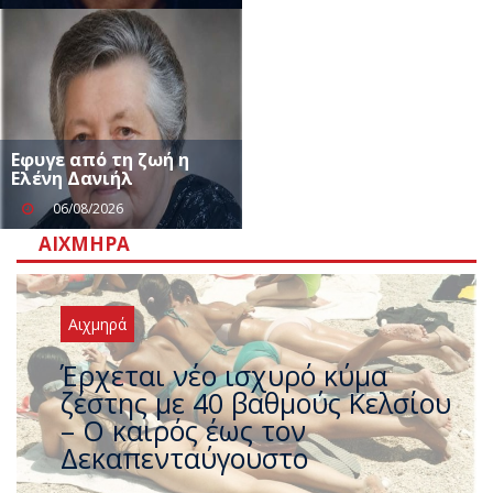
Εφυγε από τη ζωή η
Ελένη Δανιήλ
06/08/2026
ΑΙΧΜΗΡΆ
Αιχμηρά
Άφαντος ο Τσίπρας… την ώρα
που η χώρα καίγεται