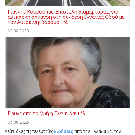
Γιάννης Κουρούπας: Επιστολή διαμαρτυρίας για
ανεπαρκή σήμανση στη σύνδεση Εγνατίας Οδού με
τον Αυτοκινητόδρομο Ε65
06.08.2026
Εφυγε από τη ζωή η Ελένη Δανιήλ
06.08.2026
Δείτε όλες τις τελευταίες
Ειδήσεις
από την Ελλάδα και τον