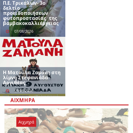
Π.Ε. Τρικάλων- 3ο
δελτίο
προειδοποιήσεων
φυτοπροστασίας της
βαμβακοκαλλιέργειας
07/08/2026
Η Ματούλα Ζαμάνη στη
λίμνη Στεφανιάδα
Αργιθέας
07/08/2026
ΑΙΧΜΗΡΆ
Αιχμηρά