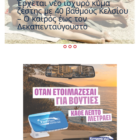
Άφαντος ο Τσίπρας… την ώρα
που η χώρα καίγεται