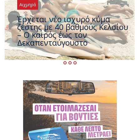
Αιχμηρά
Άφαντος ο Τσίπρας… την ώρα
που η χώρα καίγεται