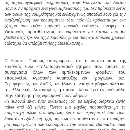
τις δημοσιογραφικές πληροφορίες στην Εισαγγελία του Αρείου
Πάγου. Αν πράγματι έχει γίνει εμβολιασμός που δεν βρίσκεται εντός
των ορίων της νομιμότητας και ενδεχομένως αποτελεί λόγο για την
αναζωπύρωση των κρουσμάτων, τότε πιθανώς πρόκειται για ένα
ζήτημα που ενέχει σοβαρές ποινικές ευθύνες»
, ανέφερε ο
Υπουργός, προσθέτοντας ότι
«πρόκειται για ζήτημα που θα
βρεθεί στην έρευνα της Δικαιοσύνης»
και πως
«το επόμενο χρονικό
διάστημα θα υπάρξει πλήρης διαλεύκανση».
Ο Κώστας Τσιάρας υπογράμμισε ότι η αντιμετώπιση της
ευλογιάς είναι «πολυπαραγοντικό ζήτημα», που απαιτεί τη
συνεργασία όλων των εμπλεκόμενων φορέων, του
Υπουργείου Αγροτικής Ανάπτυξης και Τροφίμων, των
Περιφερειών, των ΔΑΟΚ, των ίδιων των κτηνοτρόφων αλλά και
της Ελληνικής Αστυνομίας, η οποία πλέον έχει ενεργό ρόλο
στην επιτήρηση της εφαρμογής των μέτρων.
«Η ευλογιά είναι ένας ανθεκτικός ιός, με μεγάλη διάρκεια ζωής,
πάνω από έξι μήνες. Γίνεται μια μεγάλη προσπάθεια με τη
συμμετοχή όλων των φορέων, ώστε να περιοριστεί όσο είναι
δυνατόν η εξάπλωσή της
», σημείωσε, προσθέτοντας ότι «
υπάρχει
μια μικρή μείωση των κρουσμάτων την τελευταία εβδομάδα, όμως