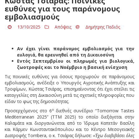
Κώστας Τσιάρας: Ποινικές
ευθύνες για τους παράνομους
εμβολιασμούς
13/10/2025
Απόψεις
Δημήτρης Παδιός
Αν έχει γίνει παράνομος εμβολιασμός για την
ευλογιά, θα ερευνηθεί από τη Δικαιοσύνη
Εντός Σεπτεμβρίου οι πληρωμές για βιολογικά,
ζωοτροφές και το Νοέμβριο η βασική ενίσχυση
Τις ποινικές ευθύνες για όσους προχωρούν σε παράνομους
εμβολιασμούς, ανέδειξε ο Υπουργός Αγροτικής Ανάπτυξης και
Τροφίμων, Κώστας Τσιάρας, επισημαίνοντας ότι έχει στείλει τις
καταγγελίες στη Δικαιοσύνη μετά τις σχετικές πληροφορίες που
είδαν το φως της δημοσιότητας.
ο
Προσερχόμενος στο 6
διεθνές συνέδριο “Tomorrow Tastes
Mediterranean 2025” (TTM 2025) το οποίο διεξάγεται στην
Καλαμάτα και διοργανώνεται από το Ίδρυμα Καπετάν Βασίλη
και Κάρμεν Κωνσταντακόπουλου και το Κέντρο Μεσογειακής
Διατροφής Torribera, ο κ. Τσιάρας δήλωσε:
«Έχω διαβιβάσει όλες