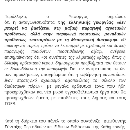
Παράλληλα, ο Υπουργός σημείωσε
ότι
η
ανταγωνιστικότητα
της ελληνικής γεωργίας
«δεν
μπορεί να βασίζεται στη μαζική παραγωγή αγροτικών
προϊόντων, αλλά στην παραγωγή ποιοτικών, μοναδικών
προϊόντων, ταυτισμένων με τη Μεσογειακή Διατροφή».
«
Ο
πρωτογενής τομέας πρέπει να λειτουργεί με σχεδιασμό και λογική
παραγωγής προϊόντων προστιθέμενης αξίας», ανέφερε,
επισημαίνοντας ότι «οι συνέπειες της κλιματικής κρίσης, όπως η
έλλειψη αρδευτικού νερού, δημιουργούν προβλήματα που θέτουν
σε διακινδύνευση την παραγωγή
». Για την αντιμετώπιση αυτών
των προκλήσεων, υπογράμμισε ότι η κυβέρνηση
«αναπτύσσει
έναν στρατηγικό σχεδιασμό, αξιοποιώντας το σύνολο των
διαθέσιμων πόρων
», με μεγάλα αρδευτικά έργα που ήδη
προκηρύχθηκαν
και νέα μικρά εγγειοβελτιωτικά έργα που θα
προκηρυχθούν άμεσα, με αποδέκτες τους Δήμους και τους
ΤΟΕΒ.
Κατά τη διάρκεια του πάνελ το οποίο συντόνιζε Διευθυντής
Σύνταξης Περιοδικών και Ειδικών Εκδόσεων της Καθημερινής,