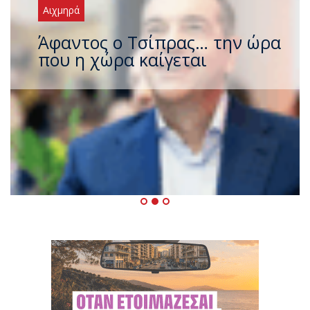
Αιχμηρά
Άφαντος ο Τσίπρας… την ώρα
που η χώρα καίγεται