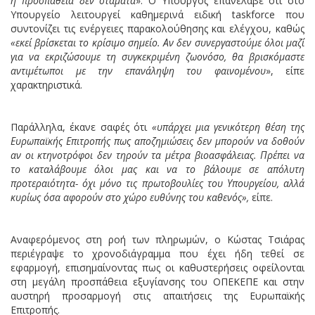
η προσπάθεια δεν σταματά
». Ο Υπουργός επανέλαβε ότι στο
Υπουργείο λειτουργεί καθημερινά ειδική taskforce που
συντονίζει τις ενέργειες παρακολούθησης και ελέγχου, καθώς
«εκεί βρίσκεται το κρίσιμο σημείο. Αν δεν συνεργαστούμε όλοι μαζί
για να εκριζώσουμε τη συγκεκριμένη ζωονόσο, θα βρισκόμαστε
αντιμέτωποι με την επανάληψη του φαινομένου
», είπε
χαρακτηριστικά.
Παράλληλα, έκανε σαφές ότι
«υπάρχει μια γενικότερη θέση της
Ευρωπαϊκής Επιτροπής πως αποζημιώσεις δεν μπορούν να δοθούν
αν οι κτηνοτρόφοι δεν τηρούν τα μέτρα βιοασφάλειας. Πρέπει να
το καταλάβουμε όλοι μας και να το βάλουμε σε απόλυτη
προτεραιότητα- όχι μόνο τις πρωτοβουλίες του Υπουργείου, αλλά
κυρίως όσα αφορούν στο χώρο ευθύνης του καθενός»,
είπε.
Αναφερόμενος στη ροή των πληρωμών, ο Κώστας Τσιάρας
περιέγραψε το χρονοδιάγραμμα που έχει ήδη τεθεί σε
εφαρμογή, επισημαίνοντας πως οι καθυστερήσεις οφείλονται
στη μεγάλη προσπάθεια εξυγίανσης του ΟΠΕΚΕΠΕ και στην
αυστηρή προσαρμογή στις απαιτήσεις της Ευρωπαϊκής
Επιτροπής.