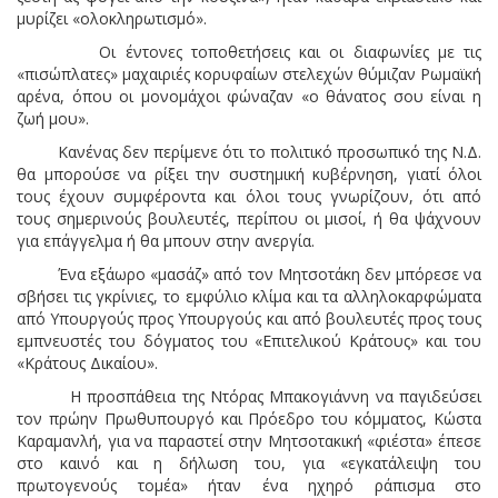
μυρίζει «ολοκληρωτισμό».
Οι έντονες τοποθετήσεις και οι διαφωνίες με τις
«πισώπλατες» μαχαιριές κορυφαίων στελεχών θύμιζαν Ρωμαϊκή
αρένα, όπου οι μονομάχοι φώναζαν «ο θάνατος σου είναι η
ζωή μου».
Κανένας δεν περίμενε ότι το πολιτικό προσωπικό της Ν.Δ.
θα μπορούσε να ρίξει την συστημική κυβέρνηση, γιατί όλοι
τους έχουν συμφέροντα και όλοι τους γνωρίζουν, ότι από
τους σημερινούς βουλευτές, περίπου οι μισοί, ή θα ψάχνουν
για επάγγελμα ή θα μπουν στην ανεργία.
Ένα εξάωρο «μασάζ» από τον Μητσοτάκη δεν μπόρεσε να
σβήσει τις γκρίνιες, το εμφύλιο κλίμα και τα αλληλοκαρφώματα
από Υπουργούς προς Υπουργούς και από βουλευτές προς τους
εμπνευστές του δόγματος του «Επιτελικού Κράτους» και του
«Κράτους Δικαίου».
Η προσπάθεια της Ντόρας Μπακογιάννη να παγιδεύσει
τον πρώην Πρωθυπουργό και Πρόεδρο του κόμματος, Κώστα
Καραμανλή, για να παραστεί στην Μητσοτακική «φιέστα» έπεσε
στο καινό και η δήλωση του, για «εγκατάλειψη του
πρωτογενούς τομέα» ήταν ένα ηχηρό ράπισμα στο