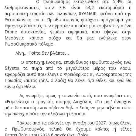
Ο πληθωρισμός εκτοξεύθηκε στο 5,4%, οι
λαθρομετανάστες στην Ε.Ε. είναι 64,2 εκατομμύρια η
αεροπορική εταιρεία των Ιρλανδών, RYANAIR, φεύγει από την
Θεσσαλονίκη και ο Πρωθυπουργός φτιάχνει πρόγραμμα για
«φτηνές» διακοπές των αγροτών και ούτε μία κουβέντα για ένα
Drone αυτοκτονίας, γεμάτο εκρηκτικά, που έψαχνε στην
Μεσόγειο κάποιο στόχο και θα μας ενέπλεκε στον
ΡωσοΟυκρατικό πόλεμο.
Λίγη… Τσίπα δεν βλάπτει…
Ο αποτυχημένος και επικίνδυνος Πρωθυπουργός ενώ
δέχεται τα πυρά από το μεγαλύτερο μέρος του Λαού,
εφαρμόζει αυτό που έλεγε ο Φρειδερίκος Β’, Αυτοκράτορας της
Πρωσίας «αυτός (δηλ. ο λαός) θα λέγει ό,τι θέλει και εγώ θα
κάνω ό,τι θέλω.
Ας γνωρίζει, όμως η κοινωνία αυτό, που αναφέρει στις
«Ευμενίδες» ο τραγικός ποιητής Αισχύλος «Το μητ’ άναρχον
μήτε δεσποτούμενον σέβειν» δηλ. ο λαός να μην σέβεται ούτε
την αναρχία ούτε την αλαζονική εξουσία.
Πάντως από τις εκλογές την άνοιξη του 2027, όπως έλεγε
ο Πρωθυπουργός, τελικά θα έχουμε κάλπες ή τέλος
Σεπτεμβρίου του 2026 ή αρχές Οκτωβρίου.