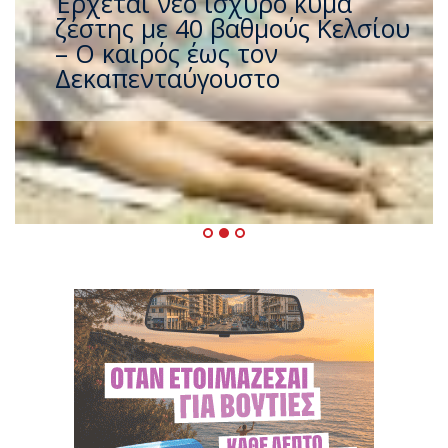
Έρχεται νέο ισχυρό κύμα
ζέστης με 40 βαθμούς Κελσίου
– Ο καιρός έως τον
Δεκαπενταύγουστο