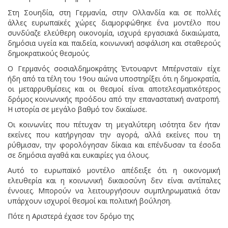
Στη Σουηδία, στη Γερμανία, στην Ολλανδία και σε πολλές
άλλες ευρωπαϊκές χώρες διαμορφώθηκε ένα μοντέλο που
συνδύαζε ελεύθερη οικονομία, ισχυρά εργασιακά δικαιώματα,
δημόσια υγεία και παιδεία, κοινωνική ασφάλιση και σταθερούς
δημοκρατικούς θεσμούς.
Ο Γερμανός σοσιαλδημοκράτης Έντουαρντ Μπέρνσταϊν είχε
ήδη από τα τέλη του 19ου αιώνα υποστηρίξει ότι η δημοκρατία,
οι μεταρρυθμίσεις και οι θεσμοί είναι αποτελεσματικότερος
δρόμος κοινωνικής προόδου από την επαναστατική ανατροπή.
Η ιστορία σε μεγάλο βαθμό τον δικαίωσε.
Οι κοινωνίες που πέτυχαν τη μεγαλύτερη ισότητα δεν ήταν
εκείνες που κατήργησαν την αγορά, αλλά εκείνες που τη
ρύθμισαν, την φορολόγησαν δίκαια και επένδυσαν τα έσοδα
σε δημόσια αγαθά και ευκαιρίες για όλους.
Αυτό το ευρωπαϊκό μοντέλο απέδειξε ότι η οικονομική
ελευθερία και η κοινωνική δικαιοσύνη δεν είναι αντίπαλες
έννοιες. Μπορούν να λειτουργήσουν συμπληρωματικά όταν
υπάρχουν ισχυροί θεσμοί και πολιτική βούληση.
Πότε η Αριστερά έχασε τον δρόμο της