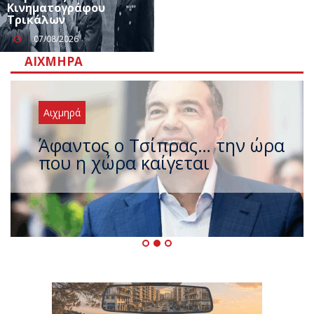
Κινηματογράφου
Τρικάλων
07/08/2026
ΑΙΧΜΗΡΆ
Αιχμηρά
Άφαντος ο Τσίπρας… την ώρα
που η χώρα καίγεται