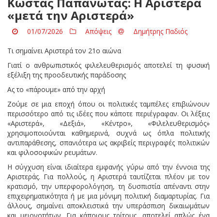
Κώστας Παπανώτας: Η Αριστερά
«μετά την Αριστερά»
01/07/2026
Απόψεις
Δημήτρης Παδιός
Τι σημαίνει Αριστερά τον 21ο αιώνα
Γιατί ο ανθρωπιστικός φιλελευθερισμός αποτελεί τη φυσική
εξέλιξη της προοδευτικής παράδοσης
Ας το «πάρουμε» από την αρχή
Ζούμε σε μια εποχή όπου οι πολιτικές ταμπέλες επιβιώνουν
περισσότερο από τις ιδέες που κάποτε περιέγραφαν. Οι λέξεις
«Αριστερά», «Δεξιά», «Κέντρο», «Φιλελευθερισμός»
χρησιμοποιούνται καθημερινά, συχνά ως όπλα πολιτικής
αντιπαράθεσης, σπανιότερα ως ακριβείς περιγραφές πολιτικών
και φιλοσοφικών ρευμάτων.
Η σύγχυση είναι ιδιαίτερα εμφανής γύρω από την έννοια της
Αριστεράς. Για πολλούς, η Αριστερά ταυτίζεται πλέον με τον
κρατισμό, την υπερφορολόγηση, τη δυσπιστία απέναντι στην
επιχειρηματικότητα ή με μια μόνιμη πολιτική διαμαρτυρίας. Για
άλλους, σημαίνει αποκλειστικά την υπεράσπιση δικαιωμάτων
και μειονοτήτων. Για κάποιους τρίτους, αποτελεί απλώς ένα