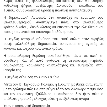
Χωρίς αυτές τις φιλελεύθερες κατακτήσεις δεν θα υπήρχε
καθολική ψήφος, ανεξάρτητη Δικαιοσύνη, ελευθερία του
Τύπου, συνδικαλιστική δράση ή πολιτική αντιπολίτευση.
Η δημοκρατική Αριστερά δεν αναπτύχθηκε εναντίον του
φιλελευθερισμού. Αναπτύχθηκε πάνω στο φιλελεύθερο
κράτος δικαίου, διεκδικώντας να επεκτείνει την ελευθερία και
στους κοινωνικά και οικονομικά αδύναμους.
Η μεγάλη ιστορική σύνθεση του 20ού αιώνα ήταν ακριβώς
αυτή: φιλελεύθερη δημοκρατία, οικονομία της αγοράς με
κανόνες και ισχυρό κοινωνικό κράτος.
Η μεταπολεμική Ευρώπη οικοδομήθηκε πάνω σε αυτή τη
σύνθεση. Και γι’ αυτό γνώρισε τη μεγαλύτερη περίοδο
δημοκρατίας, κοινωνικής κινητικότητας και ευημερίας στην
ιστορία της.
Η μεγάλη σύνθεση του 20ού αιώνα
Μετά τον Β΄ Παγκόσμιο Πόλεμο, η Ευρώπη βρέθηκε αντιμέτωπη
με το ερώτημα πώς θα αποφύγει τόσο τον ολοκληρωτισμό όσο
και την κοινωνική εξαθλίωση. Η απάντηση δεν ήταν ούτε ο
απόλυτος κρατικός έλεγχος ούτε η ανεξέλεγκτη αγορά.
Ήταν η κοινωνική δημοκρατία.