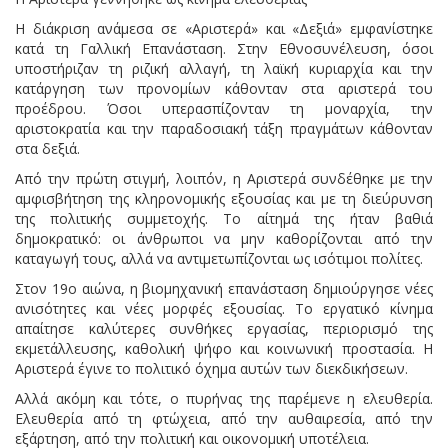
Η διάκριση ανάμεσα σε «Αριστερά» και «Δεξιά» εμφανίστηκε
κατά τη Γαλλική Επανάσταση. Στην Εθνοσυνέλευση, όσοι
υποστήριζαν τη ριζική αλλαγή, τη λαϊκή κυριαρχία και την
κατάργηση των προνομίων κάθονταν στα αριστερά του
προέδρου. Όσοι υπερασπίζονταν τη μοναρχία, την
αριστοκρατία και την παραδοσιακή τάξη πραγμάτων κάθονταν
στα δεξιά.
Από την πρώτη στιγμή, λοιπόν, η Αριστερά συνδέθηκε με την
αμφισβήτηση της κληρονομικής εξουσίας και με τη διεύρυνση
της πολιτικής συμμετοχής. Το αίτημά της ήταν βαθιά
δημοκρατικό: οι άνθρωποι να μην καθορίζονται από την
καταγωγή τους, αλλά να αντιμετωπίζονται ως ισότιμοι πολίτες.
Στον 19ο αιώνα, η βιομηχανική επανάσταση δημιούργησε νέες
ανισότητες και νέες μορφές εξουσίας. Το εργατικό κίνημα
απαίτησε καλύτερες συνθήκες εργασίας, περιορισμό της
εκμετάλλευσης, καθολική ψήφο και κοινωνική προστασία. Η
Αριστερά έγινε το πολιτικό όχημα αυτών των διεκδικήσεων.
Αλλά ακόμη και τότε, ο πυρήνας της παρέμενε η ελευθερία.
Ελευθερία από τη φτώχεια, από την αυθαιρεσία, από την
εξάρτηση, από την πολιτική και οικονομική υποτέλεια.