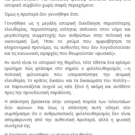
ιστορικό σύμβολο χωρίς σαφές περιεχόμενο.
Όμως η Αριστερά δεν γεννήθηκε έτσι.
Γεννήθηκε ως η μεγάλη ιστορική διεκδίκηση περισσότερης
ελευθερίας, περισσότερης ισότητας απέναντι στον νόμο και
μεγαλύτερης συμμετοχής των ανθρώπων στην πολιτική και
οικονομική ζωή. Ήταν το ρεύμα που αμφισβήτησε τα
κληρονομικά προνόμια, τις αυθεντίες που δεν λογοδοτούσαν
και τις κοινωνικές ιεραρχίες που θεωρούνταν «φυσικές».
Αν αυτό είναι το ιστορικό της θεμέλιο, τότε τίθεται ένα κρίσιμο
ερώτημα: πώς φτάσαμε στο σημείο ο φιλελευθερισμός —η
πολιτική φιλοσοφία που υπερασπίστηκε την ατομική
ελευθερία, το κράτος δικαίου και τα δικαιώματα του πολίτη—
να παρουσιάζεται συχνά ως κάτι ξένο ή ακόμη και αντίθετο
προς την προοδευτική παράδοση;
Η απάντηση βρίσκεται στην ιστορική πορεία των τελευταίων
δύο αιώνων. Και ίσως η απάντηση αυτή οδηγεί στο
συμπέρασμα ότι ο ανθρωπιστικός φιλελευθερισμός δεν είναι
απομάκρυνση από την αυθεντική Αριστερά, αλλά η φυσική
συνέχειά της.
Η Αριστερά γεννήθηκε ως κίνημα ελευθερίας