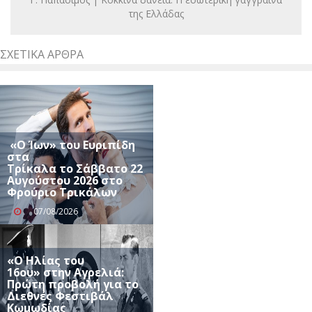
της Ελλάδας
ΣΧΕΤΙΚΆ ΆΡΘΡΑ
«Ο Ίων» του Ευριπίδη
στα
Τρίκαλα το Σάββατο 22
Αυγούστου 2026 στο
Φρούριο Τρικάλων
07/08/2026
«Ο Ηλίας του
16ου» στην Αγρελιά:
Πρώτη προβολή για το
Διεθνές Φεστιβάλ
Κωμωδίας