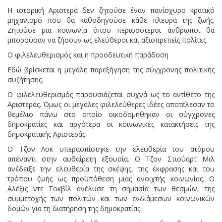
Η ιστορική Αριστερά δεν ζητούσε έναν πανίσχυρο κρατικό
μηχανισμό που θα καθοδηγούσε κάθε πλευρά της ζωής.
Ζητούσε μια κοινωνία όπου περισσότεροι άνθρωποι θα
μπορούσαν να ζήσουν ως ελεύθεροι και αξιοπρεπείς πολίτες.
Ο φιλελευθερισμός και η προοδευτική παράδοση
Εδώ βρίσκεται η μεγάλη παρεξήγηση της σύγχρονης πολιτικής
συζήτησης.
Ο φιλελευθερισμός παρουσιάζεται συχνά ως το αντίθετο της
Αριστεράς. Όμως οι μεγάλες φιλελεύθερες ιδέες αποτέλεσαν το
θεμέλιο πάνω στο οποίο οικοδομήθηκαν οι σύγχρονες
δημοκρατίες και αργότερα οι κοινωνικές κατακτήσεις της
δημοκρατικής Αριστεράς.
Ο Τζον Λοκ υπερασπίστηκε την ελευθερία του ατόμου
απέναντι στην αυθαίρετη εξουσία. Ο Τζον Στιούαρτ Μιλ
ανέδειξε την ελευθερία της σκέψης, της έκφρασης και του
τρόπου ζωής ως προϋπόθεση μιας ανοιχτής κοινωνίας. Ο
Αλέξις ντε Τοκβίλ ανέλυσε τη σημασία των θεσμών, της
συμμετοχής των πολιτών και των ενδιάμεσων κοινωνικών
δομών για τη διατήρηση της δημοκρατίας.