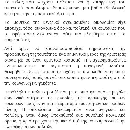
Το τέλος του Ψυχρού Πολέμου και η κατάρρευση του
υπαρκτού σοσιαλισμού δημιούργησαν μια βαθιά ιδεολογική
κρίση για την παραδοσιακή Αριστερά.
Το μοντέλο της κεντρικά σχεδιασμένης οικονομίας είχε
αποτύχει τόσο οικονομικά όσο και πολιτικά. Οι κοινωνίες που
το εφάρμοσαν δεν έγιναν ούτε πιο ελεύθερες ούτε πιο
ευημερούσες.
Αντί όμως να επαναπροσδιορίσει δημιουργικά την
προοδευτική της ταυτότητα, ένα σημαντικό μέρος της Αριστεράς
στράφηκε σε έναν αμυντικό κρατισμό. Η επιχειρηματικότητα
αντιμετωπίστηκε με καχυποψία, η παραγωγή πλούτου
θεωρήθηκε δευτερεύουσα σε σχέση με την αναδιανομή και οι
συντεχνιακές δομές συχνά υπερασπίστηκαν περισσότερο από
την κοινωνική κινητικότητα.
Παράλληλα, η πολιτική συζήτηση μετατοπίστηκε από τα μεγάλα
κοινωνικά ζητήματα της εργασίας, της παραγωγής και των
ευκαιριών προς έναν κατακερματισμό ταυτοτήτων και ομάδων
πίεσης. Η υπεράσπιση δικαιωμάτων είναι αναγκαία και
πολύτιμη. Όταν όμως υποκαθιστά ένα συνολικό κοινωνικό
όραμα, η Αριστερά χάνει την ικανότητά της να εκπροσωπεί την
πλειοψηφία των πολιτών.