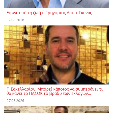
Eφυγε από τη ζωή ο Γρηγόριος Αποσ. Γκανάς
07.08.2026
Γ. Σακελλαρίου: Μπορεί κάποιος να συμπεράνει τι
θα κάνει το ΠΑΣΟΚ το βράδυ των εκλογών…
07.08.2026