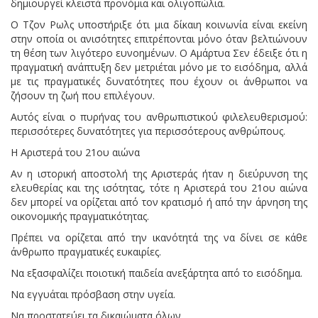
δημιουργεί κλειστά προνόμια και ολιγοπώλια.
Ο Τζον Ρωλς υποστήριξε ότι μια δίκαιη κοινωνία είναι εκείνη
στην οποία οι ανισότητες επιτρέπονται μόνο όταν βελτιώνουν
τη θέση των λιγότερο ευνοημένων. Ο Αμάρτυα Σεν έδειξε ότι η
πραγματική ανάπτυξη δεν μετριέται μόνο με το εισόδημα, αλλά
με τις πραγματικές δυνατότητες που έχουν οι άνθρωποι να
ζήσουν τη ζωή που επιλέγουν.
Αυτός είναι ο πυρήνας του ανθρωπιστικού φιλελευθερισμού:
περισσότερες δυνατότητες για περισσότερους ανθρώπους.
Η Αριστερά του 21ου αιώνα
Αν η ιστορική αποστολή της Αριστεράς ήταν η διεύρυνση της
ελευθερίας και της ισότητας, τότε η Αριστερά του 21ου αιώνα
δεν μπορεί να ορίζεται από τον κρατισμό ή από την άρνηση της
οικονομικής πραγματικότητας.
Πρέπει να ορίζεται από την ικανότητά της να δίνει σε κάθε
άνθρωπο πραγματικές ευκαιρίες.
Να εξασφαλίζει ποιοτική παιδεία ανεξάρτητα από το εισόδημα.
Να εγγυάται πρόσβαση στην υγεία.
Να προστατεύει τα δικαιώματα όλων.