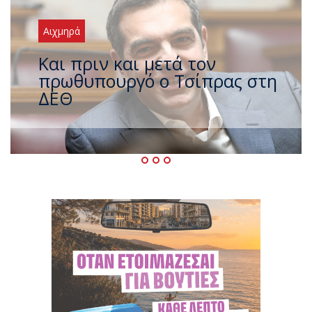
Αιχμηρά
Έρχεται νέο ισχυρό κύμα
ζέστης με 40 βαθμούς Κελσίου
– Ο καιρός έως τον
Δεκαπενταύγουστο