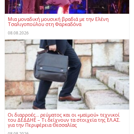
Μια μοναδική μουσική βραδιά με την Ελένη
Τσαλιγοπούλου στη Φαρκαδόνα
08.08.2026
Οι διαρροές… ρεύματος και οι «μαϊμού» τεχνικοί
του ΔΕΔΔΗΕ – Τι δείχνουν τα στοιχεία της ΕΛ.ΑΣ.
για την Περιφέρεια Θεσσαλίας
08.08.2026