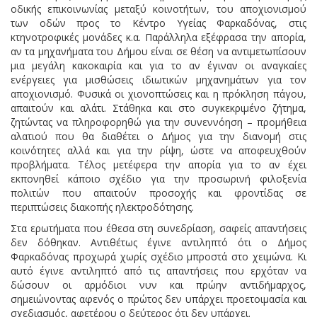
οδικής επικοινωνίας μεταξύ κοινοτήτων, του αποχιονισμού
των οδών προς το Κέντρο Υγείας Φαρκαδόνας, στις
κτηνοτροφικές μονάδες κ.α. Παράλληλα εξέφρασα την απορία,
αν τα μηχανήματα του Δήμου είναι σε θέση να αντιμετωπίσουν
μια μεγάλη κακοκαιρία και για το αν έγιναν οι αναγκαίες
ενέργειες για μισθώσεις ιδιωτικών μηχανημάτων για τον
αποχιονισμό. Φυσικά οι χιονοπτώσεις και η πρόκληση πάγου,
απαιτούν και αλάτι. Στάθηκα και στο συγκεκριμένο ζήτημα,
ζητώντας να πληροφορηθώ για την συνεννόηση – προμήθεια
αλατιού που θα διαθέτει ο Δήμος για την διανομή στις
κοινότητες αλλά και για την ρίψη, ώστε να αποφευχθούν
προβλήματα. Τέλος μετέφερα την απορία για το αν έχει
εκπονηθεί κάποιο σχέδιο για την προσωρινή φιλοξενία
πολιτών που απαιτούν προσοχής και φροντίδας σε
περιπτώσεις διακοπής ηλεκτροδότησης.
Στα ερωτήματα που έθεσα στη συνεδρίαση, σαφείς απαντήσεις
δεν δόθηκαν. Αντιθέτως έγινε αντιληπτό ότι ο Δήμος
Φαρκαδόνας προχωρά χωρίς σχέδιο μπροστά στο χειμώνα. Κι
αυτό έγινε αντιληπτό από τις απαντήσεις που ερχόταν να
δώσουν οι αρμόδιοι νυν και πρώην αντιδήμαρχος,
σημειώνοντας αφενός ο πρώτος δεν υπάρχει προετοιμασία και
σχεδιασμός, αφετέρου ο δεύτερος ότι δεν υπάρχει.