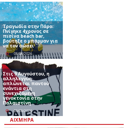
Τραγωδία στην Πάρο:
Πνίγηκε 4χρονος σε
πισίνα beach bar,
βούτηξε ο μπάρμαν για
να τον σώσει
08/08/2026
Στις 9 Αυγούστου, η
αλληλεγγύη
απλώνεται παντού
ενάντια στη
συνεχιζόμενη
γενοκτονία στην
Παλαιστίνη
08/08/2026
ΑΙΧΜΗΡΆ