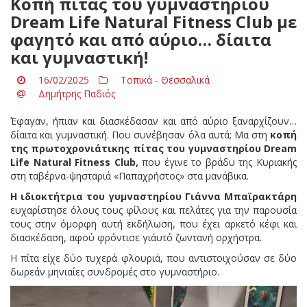
Κοπή πίτας του γυμναστηρίου
Dream Life Natural Fitness Club με
φαγητό και από αύριο… δίαιτα
και γυμναστική!
16/02/2025
Τοπικά - Θεσσαλικά
Δημήτρης Παδιός
Έφαγαν, ήπιαν και διασκέδασαν και από αύριο ξαναρχίζουν…
δίαιτα και γυμναστική. Που συνέβησαν όλα αυτά; Μα στη
κοπή
της πρωτοχρονιάτικης πίτας του γυμναστηρίου
Dream
Life
Natural
Fitness
Club
,
που έγινε το βράδυ της Κυριακής
στη ταβέρνα-ψησταριά «Παπαχρήστος» στα μανάβικα.
Η ιδιοκτήτρια του γυμναστηρίου Γιάννα Μπαϊρακτάρη
ευχαρίστησε όλους τους φίλους και πελάτες για την παρουσία
τους στην όμορφη αυτή εκδήλωση, που έχει αρκετό κέφι και
διασκέδαση, αφού φρόντισε γι΄αυτό ζωντανή ορχήστρα.
Η πίτα είχε δύο τυχερά φλουριά, που αντιστοιχούσαν σε δύο
δωρεάν μηνιαίες συνδρομές στο γυμναστήριο.