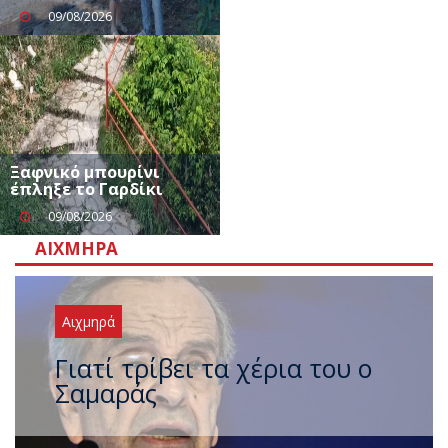
09/08/2026
Ξαφνικό μπουρίνι
έπληξε το Γαρδίκι
09/08/2026
ΑΙΧΜΗΡΆ
Αιχμηρά
Ξαναχτύπησαν