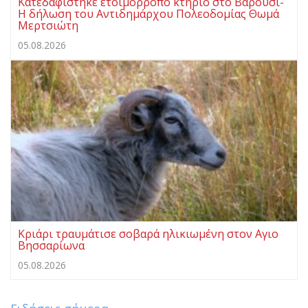
Κατεδαφίστηκε ετοιμόρροπο κτήριο στο Βαρούσι-
Η δήλωση του Αντιδημάρχου Πολεοδομίας Θωμά
Μερτσιώτη
05.08.2026
Κριάρι τραυμάτισε σοβαρά ηλικιωμένη στον Αγιο
Βησσαρίωνα
05.08.2026