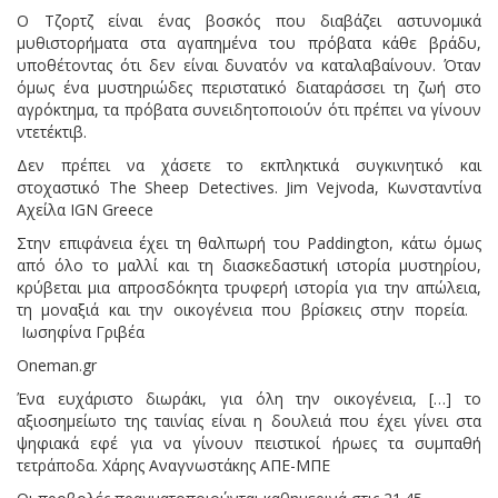
Ο Τζορτζ είναι ένας βοσκός που διαβάζει αστυνομικά
μυθιστορήματα στα αγαπημένα του πρόβατα κάθε βράδυ,
υποθέτοντας ότι δεν είναι δυνατόν να καταλαβαίνουν. Όταν
όμως ένα μυστηριώδες περιστατικό διαταράσσει τη ζωή στο
αγρόκτημα, τα πρόβατα συνειδητοποιούν ότι πρέπει να γίνουν
ντετέκτιβ.
Δεν πρέπει να χάσετε το εκπληκτικά συγκινητικό και
στοχαστικό The Sheep Detectives. Jim Vejvoda, Κωνσταντίνα
Αχείλα IGN Greece
Στην επιφάνεια έχει τη θαλπωρή του Paddington, κάτω όμως
από όλο το μαλλί και τη διασκεδαστική ιστορία μυστηρίου,
κρύβεται μια απροσδόκητα τρυφερή ιστορία για την απώλεια,
τη μοναξιά και την οικογένεια που βρίσκεις στην πορεία.
Ιωσηφίνα Γριβέα
Oneman.gr
Ένα ευχάριστο διωράκι, για όλη την οικογένεια, […] το
αξιοσημείωτο της ταινίας είναι η δουλειά που έχει γίνει στα
ψηφιακά εφέ για να γίνουν πειστικοί ήρωες τα συμπαθή
τετράποδα. Χάρης Αναγνωστάκης ΑΠΕ-ΜΠΕ