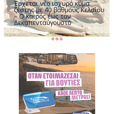
Άφαντος ο Τσίπρας… την ώρα
που η χώρα καίγεται