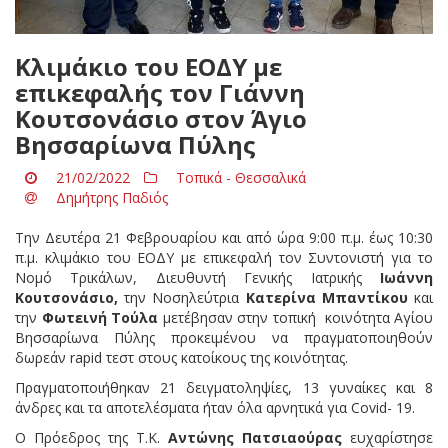
Κλιμάκιο του ΕΟΔΥ με
επικεφαλής τον Γιάννη
Κουτσονάσιο στον Άγιο
Βησσαρίωνα Πύλης
21/02/2022
Τοπικά - Θεσσαλικά
Δημήτρης Παδιός
Την Δευτέρα 21 Φεβρουαρίου και από ώρα 9:00 π.μ. έως 10:30
π.μ. κλιμάκιο του ΕΟΔΥ με επικεφαλή τον Συντονιστή για το
Νομό Τρικάλων, Διευθυντή Γενικής Ιατρικής
Ιωάννη
Κουτσονάσιο,
την Νοσηλεύτρια
Κατερίνα Μπαντίκου
και
την
Φωτεινή Τούλα
μετέβησαν στην τοπική κοινότητα Αγίου
Βησσαρίωνα Πύλης προκειμένου να πραγματοποιηθούν
δωρεάν rapid τεστ στους κατοίκους της κοινότητας.
Πραγματοποιήθηκαν 21 δειγματοληψίες, 13 γυναίκες και 8
άνδρες και τα αποτελέσματα ήταν όλα αρνητικά για Covid- 19.
Ο Πρόεδρος της Τ.Κ.
Αντώνης Πατσιαούρας
ευχαρίστησε