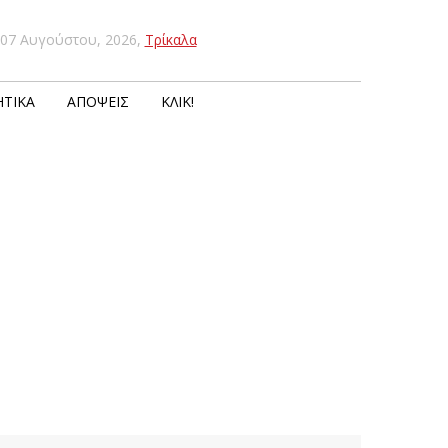
07 Αυγούστου, 2026
,
Τρίκαλα
ΤΙΚΆ
ΑΠΌΨΕΙΣ
ΚΛΙΚ!