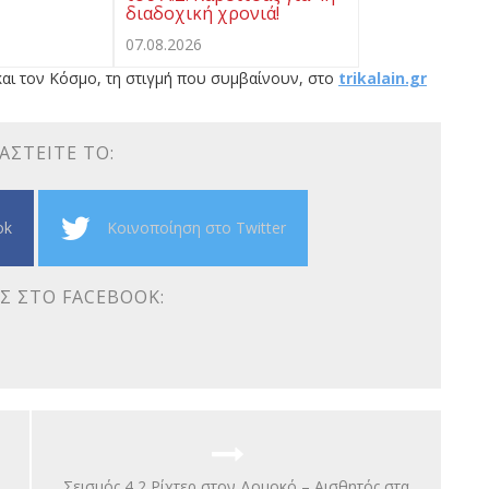
διαδοχική χρονιά!
07.08.2026
αι τον Κόσμο, τη στιγμή που συμβαίνουν, στο
trikalain.gr
ΑΣΤΕΊΤΕ ΤΟ:
ok
Κοινοποίηση στο Twitter
Σ ΣΤΟ FACEBOOK:
Σεισμός 4,2 Ρίχτερ στον Δομοκό – Αισθητός στα