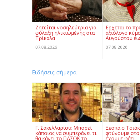
Ζητείται νοσηλεύτρια για
Ερχεται το π
φύλαξη ηλικιωμένης στα
αξιόλογο κύμα
Τρίκαλα
Αυγούστου έω
07.08.2026
07.08.2026
Ειδήσεις σήμερα
Γ. Σακελλαρίου: Μπορεί
Ξεσπά ο Τσιάκ
κάποιος να συμπεράνει τι
φτύνουμε στο
θα κάνει το ΠΑΣΟΚ το
έχουμε φάει…