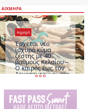
ΑΙΧΜΗΡΆ
Αιχμηρά
Άφαντος ο
Τσίπρας… την ώρα
που η χώρα
καίγεται