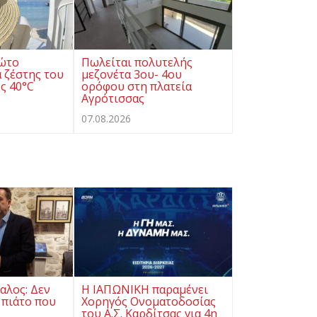
ρώτο
Πωλείται πολυτελής
 ζέστης του
μεζονέτα 3ου- 4ου
ς 40°C
ορόφου στη πλατεία
Αγρότισσας
07.08.2026
αλος: Δεν
Η ΙΑΠΩΝΙΚΗ παραμένει
 πιάτο που
Χορηγός Ονοματοδοσίας
του Α.Σ. Καρδίτσας για 4η